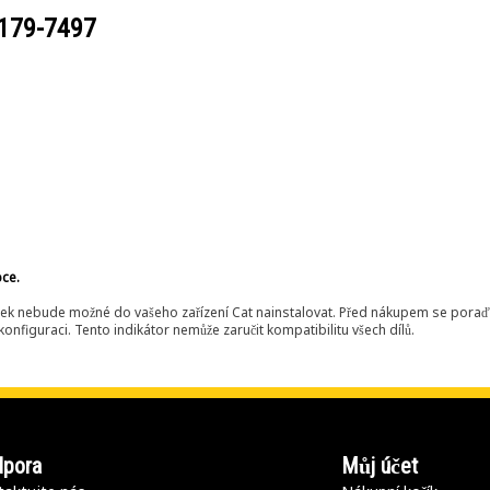
179-7497
bce.
ek nebude možné do vašeho zařízení Cat nainstalovat. Před nákupem se poraďt
onfiguraci. Tento indikátor nemůže zaručit kompatibilitu všech dílů.
pora
Můj účet