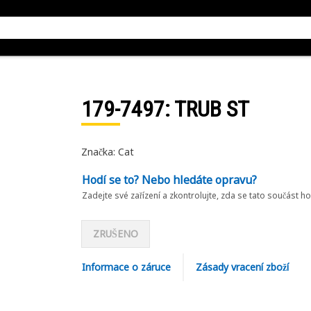
179-7497
: TRUB ST
Značka: Cat
Hodí se to? Nebo hledáte opravu?
Zadejte své zařízení a zkontrolujte, zda se tato součást h
ZRUŠENO
Informace o záruce
Zásady vracení zboží