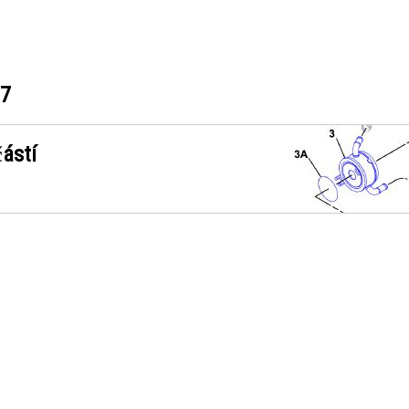
97
ástí