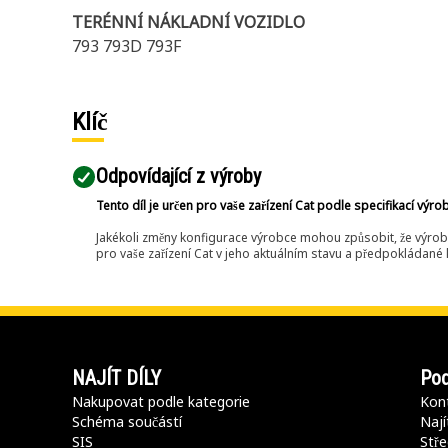
TERÉNNÍ NÁKLADNÍ VOZIDLO
793 793D 793F
Klíč
Odpovídající z výroby
Tento díl je určen pro vaše zařízení Cat podle specifikací výro
Jakékoli změny konfigurace výrobce mohou způsobit, že výrob
pro vaše zařízení Cat v jeho aktuálním stavu a předpokládané k
NAJÍT DÍLY
Pod
Nakupovat podle kategorie
Kont
Schéma součástí
Nají
SIS
Stře