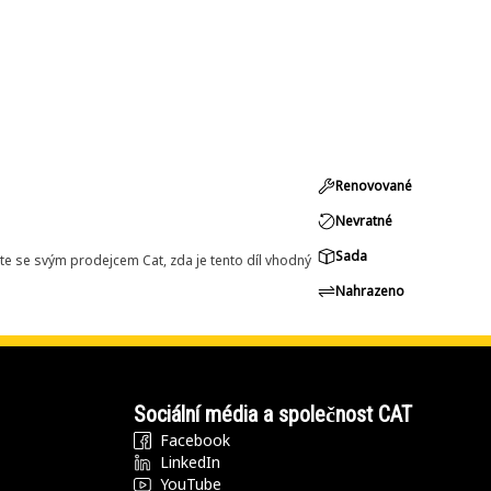
Renovované
Nevratné
Sada
e se svým prodejcem Cat, zda je tento díl vhodný
Nahrazeno
Sociální média a společnost CAT
Facebook
LinkedIn
YouTube