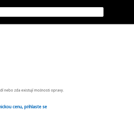
odí nebo zda existují možnosti opravy.
nickou cenu, přihlaste se