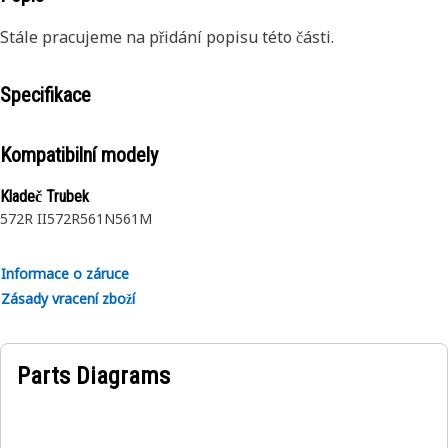
Stále pracujeme na přidání popisu této části.
Specifikace
Kompatibilní modely
Kladeč Trubek
572R II
572R
561N
561M
Informace o záruce
Zásady vracení zboží
Parts Diagrams