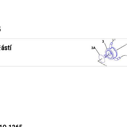
5
ástí