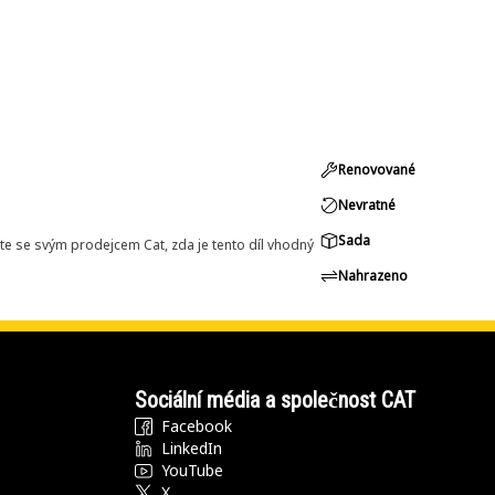
Renovované
Nevratné
Sada
e se svým prodejcem Cat, zda je tento díl vhodný
Nahrazeno
Sociální média a společnost CAT
Facebook
LinkedIn
YouTube
X