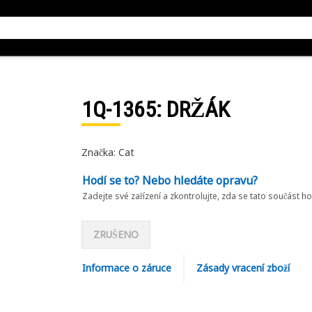
1Q-1365
: DRŽÁK
Značka: Cat
Hodí se to? Nebo hledáte opravu?
Zadejte své zařízení a zkontrolujte, zda se tato součást h
ZRUŠENO
Informace o záruce
Zásady vracení zboží