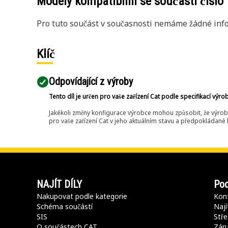
Modely kompatibilní se součástí číslo
Pro tuto součást v současnosti nemáme žádné info
Klíč
Odpovídající z výroby
Tento díl je určen pro vaše zařízení Cat podle specifikací výro
Jakékoli změny konfigurace výrobce mohou způsobit, že výrob
pro vaše zařízení Cat v jeho aktuálním stavu a předpokládané k
NAJÍT DÍLY
Pod
Nakupovat podle kategorie
Kont
Schéma součástí
Nají
SIS
Stře
O součástech CAT
Záru