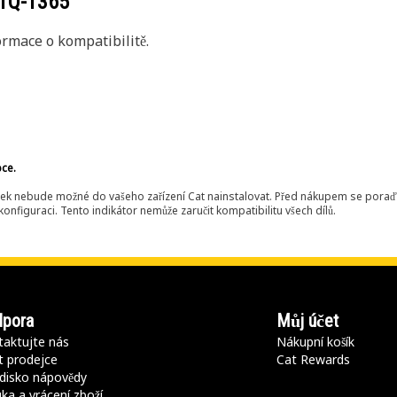
1Q-1365
rmace o kompatibilitě.
bce.
ek nebude možné do vašeho zařízení Cat nainstalovat. Před nákupem se poraďt
onfiguraci. Tento indikátor nemůže zaručit kompatibilitu všech dílů.
pora
Můj účet
aktujte nás
Nákupní košík
t prodejce
Cat Rewards
disko nápovědy
ka a vrácení zboží