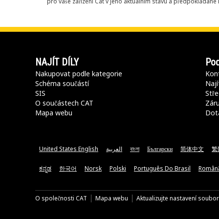
pro vaše zařízení Cat v jeho aktuálním stavu a předpokládané k
NAJÍT DÍLY
Pod
Nakupovat podle kategorie
Kont
Schéma součástí
Nají
SIS
Stře
O součástech CAT
Záru
Mapa webu
Dot
United States English
العربية
বাংলা
Български
简体中文
繁
ಕನ್ನಡ
한국어
Norsk
Polski
Português Do Brasil
Român
O společnosti CAT
Mapa webu
Aktualizujte nastavení soubo