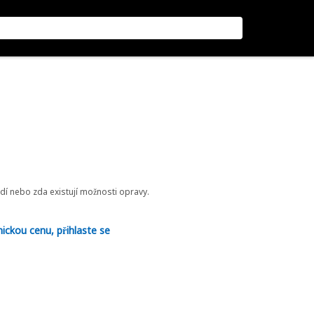
odí nebo zda existují možnosti opravy.
nickou cenu, přihlaste se