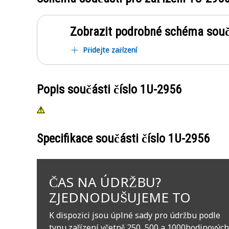
Zobrazit podrobné schéma souč
Přidejte zařízení
Popis součásti číslo
1U-2956
Specifikace součásti číslo
1U-2956
ČAS NA ÚDRŽBU?
ZJEDNODUŠUJEME TO
K dispozici jsou úplné sady pro údržbu podle
typu zařízení včetně 250, 500 a 1000hodinových