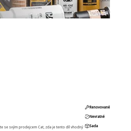
Renovované
Nevratné
Sada
e se svým prodejcem Cat, zda je tento díl vhodný