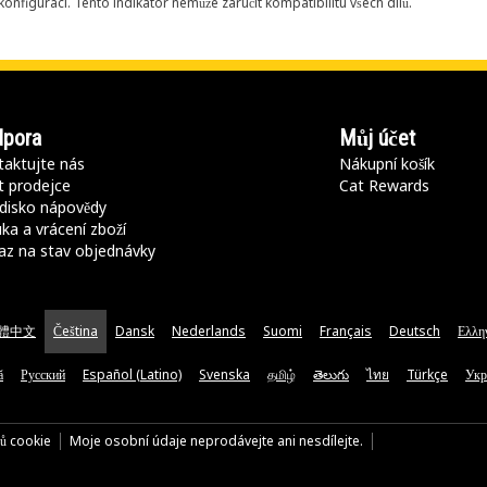
onfiguraci. Tento indikátor nemůže zaručit kompatibilitu všech dílů.
pora
Můj účet
aktujte nás
Nákupní košík
t prodejce
Cat Rewards
disko nápovědy
ka a vrácení zboží
az na stav objednávky
體中文
Čeština
Dansk
Nederlands
Suomi
Français
Deutsch
Ελλη
ă
Русский
Español (Latino)
Svenska
தமிழ்
తెలుగు
ไทย
Türkçe
Укр
rů cookie
Moje osobní údaje neprodávejte ani nesdílejte.