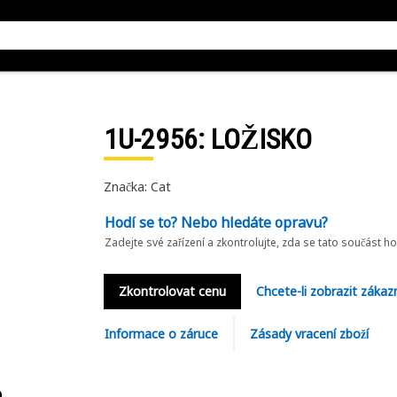
1U-2956
: LOŽISKO
Značka: Cat
Hodí se to? Nebo hledáte opravu?
Zadejte své zařízení a zkontrolujte, zda se tato součást h
Zkontrolovat cenu
Chcete-li zobrazit zákaz
Informace o záruce
Zásady vracení zboží
6