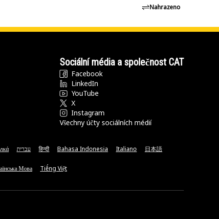
Nahrazeno
Sociální média a společnost CAT
Facebook
LinkedIn
YouTube
X
Instagram
Všechny účty sociálních médií
νικά
עברית
हिन्दी
Bahasa Indonesia
Italiano
日本語
аїнська Мова
Tiếng Việt