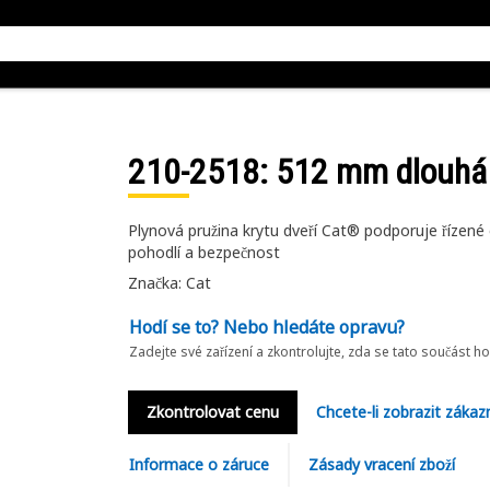
210-2518
: 512 mm dlouhá
Plynová pružina krytu dveří Cat® podporuje řízené o
pohodlí a bezpečnost
Značka: Cat
Hodí se to? Nebo hledáte opravu?
Zadejte své zařízení a zkontrolujte, zda se tato součást h
Zkontrolovat cenu
Chcete-li zobrazit zákaz
Informace o záruce
Zásady vracení zboží