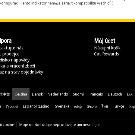
onfiguraci. Tento indikátor nemůže zaručit kompatibilitu všech dílů.
pora
Můj účet
aktujte nás
Nákupní košík
t prodejce
Cat Rewards
disko nápovědy
ka a vrácení zboží
az na stav objednávky
體中文
Čeština
Dansk
Nederlands
Suomi
Français
Deutsch
Ελλη
ă
Русский
Español (Latino)
Svenska
தமிழ்
తెలుగు
ไทย
Türkçe
Укр
rů cookie
Moje osobní údaje neprodávejte ani nesdílejte.