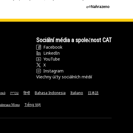
Nahrazeno
Sociální média a společnost CAT
Facebook
LinkedIn
YouTube
X
Instagram
Všechny účty sociálních médií
νικά
עברית
हिन्दी
Bahasa Indonesia
Italiano
日本語
аїнська Мова
Tiếng Việt