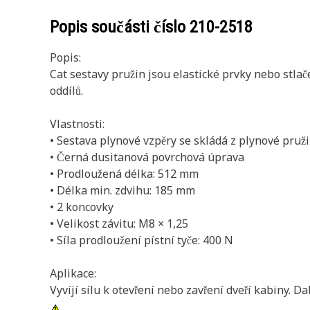
Popis součásti číslo
210-2518
Popis:
Cat sestavy pružin jsou elastické prvky nebo stla
oddílů.
Vlastnosti:
• Sestava plynové vzpěry se skládá z plynové pruž
• Černá dusitanová povrchová úprava
• Prodloužená délka: 512 mm
• Délka min. zdvihu: 185 mm
• 2 koncovky
• Velikost závitu: M8 × 1,25
• Síla prodloužení pístní tyče: 400 N
Aplikace:
Vyvíjí sílu k otevření nebo zavření dveří kabiny. D