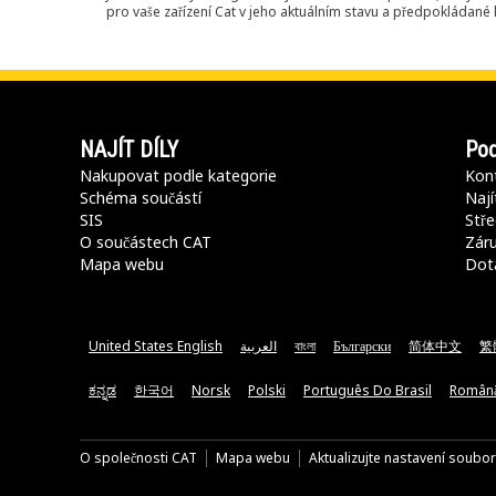
pro vaše zařízení Cat v jeho aktuálním stavu a předpokládané k
NAJÍT DÍLY
Pod
Nakupovat podle kategorie
Kont
Schéma součástí
Nají
SIS
Stře
O součástech CAT
Záru
Mapa webu
Dot
United States English
العربية
বাংলা
Български
简体中文
繁
ಕನ್ನಡ
한국어
Norsk
Polski
Português Do Brasil
Român
O společnosti CAT
Mapa webu
Aktualizujte nastavení soubo