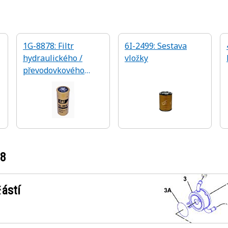
1G-8878: Filtr
6I-2499: Sestava
hydraulického /
vložky
převodovkového
oleje
18
ástí