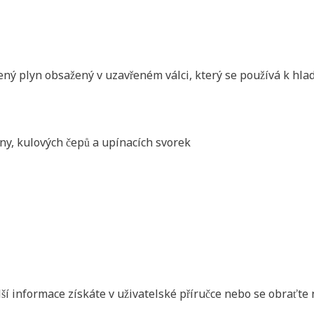
čený plyn obsažený v uzavřeném válci, který se používá k hla
iny, kulových čepů a upínacích svorek
alší informace získáte v uživatelské příručce nebo se obraťte