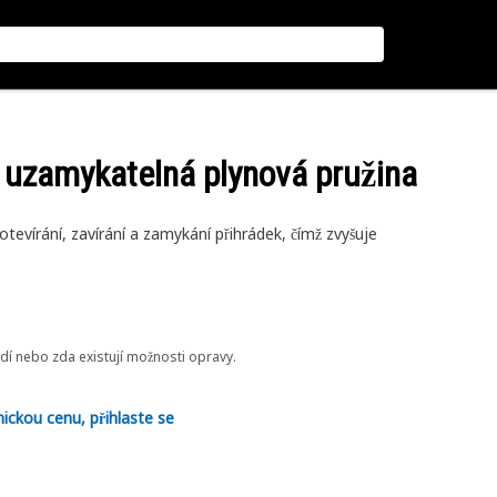
 uzamykatelná plynová pružina
tevírání, zavírání a zamykání přihrádek, čímž zvyšuje
odí nebo zda existují možnosti opravy.
nickou cenu, přihlaste se