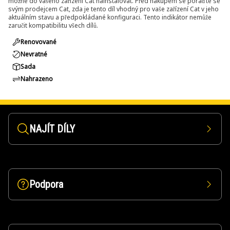
možné do vašeho zařízení Cat nainstalovat. Před nákupem se poraďte se
svým prodejcem Cat, zda je tento díl vhodný pro vaše zařízení Cat v jeho
aktuálním stavu a předpokládané konfiguraci. Tento indikátor nemůže
zaručit kompatibilitu všech dílů.
Renovované
Nevratné
Sada
Nahrazeno
NAJÍT DÍLY
Podpora