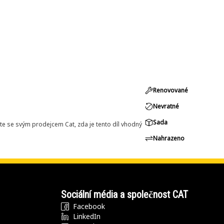
Renovované
Nevratné
Sada
e se svým prodejcem Cat, zda je tento díl vhodný
Nahrazeno
Sociální média a společnost CAT
Facebook
LinkedIn