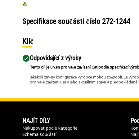
Specifikace součásti číslo
272-1244
Klíč
Odpovídající z výroby
Tento díl je určen pro vaše zařízení Cat podle specifikací výro
Jakékoli změny konfigurace výrobce mohou způsobit, že výrob
pro vaše zařízení Cat v jeho aktuálním stavu a předpokládané k
NAJÍT DÍLY
Pod
Nakupovat podle kategorie
Kont
Schéma součástí
Nají