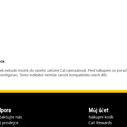
bce.
ek nebude možné do vašeho zařízení Cat nainstalovat. Před nákupem se poraďt
onfiguraci. Tento indikátor nemůže zaručit kompatibilitu všech dílů.
pora
Můj účet
aktujte nás
Nákupní košík
t prodejce
Cat Rewards