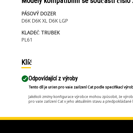
Modely kompatibilní se součástí číslo
PÁSOVÝ DOZER
D6K D6K XL D6K LGP
KLADEČ TRUBEK
PL61
Klíč
Odpovídající z výroby
Tento díl je určen pro vaše zařízení Cat podle specifikací výro
Jakékoli změny konfigurace výrobce mohou způsobit, že výrob
pro vaše zařízení Cat v jeho aktuálním stavu a předpokládané k