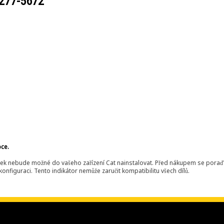
277-5672
bce.
ek nebude možné do vašeho zařízení Cat nainstalovat. Před nákupem se poraďt
onfiguraci. Tento indikátor nemůže zaručit kompatibilitu všech dílů.