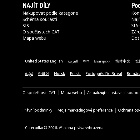
NAJÍT DÍLY
Pod
Nakupovat podle kategorie
Kont
Schéma součástí
Nají
SIS
Stře
O součástech CAT
Záru
Mapa webu
Dot
United States English
العربية
বাংলা
Български
简体中文
繁
ಕನ್ನಡ
한국어
Norsk
Polski
Português Do Brasil
Român
O společnosti CAT
Mapa webu
Aktualizujte nastavení soubo
Právní podmínky
Moje marketingové preference
Ochrana oso
Caterpillar© 2026. Všechna práva vyhrazena.