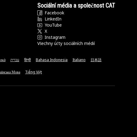
Sociální média a společnost CAT
Facebook
LinkedIn
YouTube
X
Instagram
Všechny účty sociálních médií
νικά
עברית
हिन्दी
Bahasa Indonesia
Italiano
日本語
аїнська Мова
Tiếng Việt