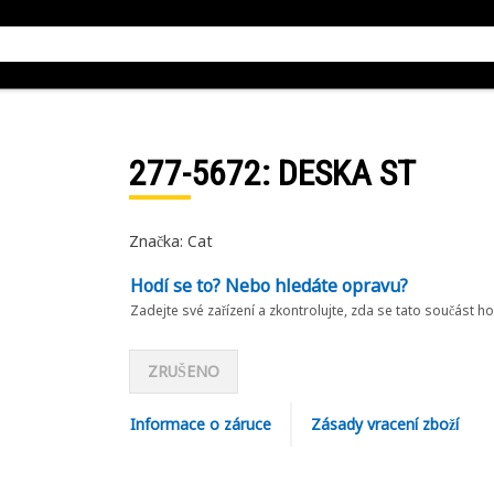
277-5672
: DESKA ST
Značka: Cat
Hodí se to? Nebo hledáte opravu?
Zadejte své zařízení a zkontrolujte, zda se tato součást h
ZRUŠENO
Informace o záruce
Zásady vracení zboží