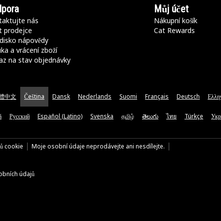
pora
Můj účet
aktujte nás
Nákupní košík
t prodejce
Cat Rewards
disko nápovědy
ka a vrácení zboží
az na stav objednávky
體中文
Čeština
Dansk
Nederlands
Suomi
Français
Deutsch
Ελλη
ă
Русский
Español (Latino)
Svenska
தமிழ்
తెలుగు
ไทย
Türkçe
Укр
rů cookie
Moje osobní údaje neprodávejte ani nesdílejte.
bních údajů