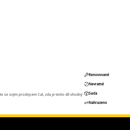
Renovované
Nevratné
Sada
e se svým prodejcem Cat, zda je tento díl vhodný
Nahrazeno