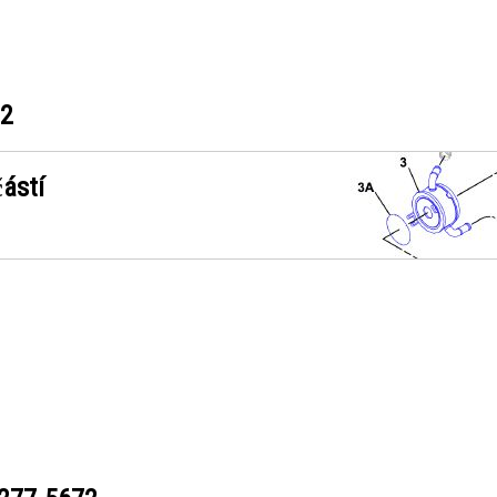
72
ástí