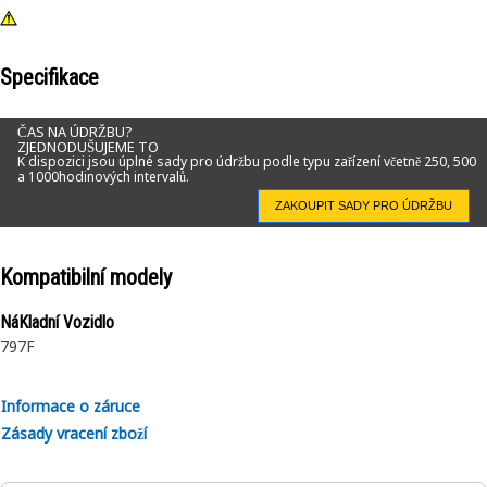
Specifikace
ČAS NA ÚDRŽBU?
ZJEDNODUŠUJEME TO
K dispozici jsou úplné sady pro údržbu podle typu zařízení včetně 250, 500
a 1000hodinových intervalů.
ZAKOUPIT SADY PRO ÚDRŽBU
Kompatibilní modely
NáKladní Vozidlo
797F
Informace o záruce
Zásady vracení zboží