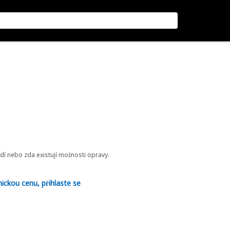
odí nebo zda existují možnosti opravy.
nickou cenu, přihlaste se