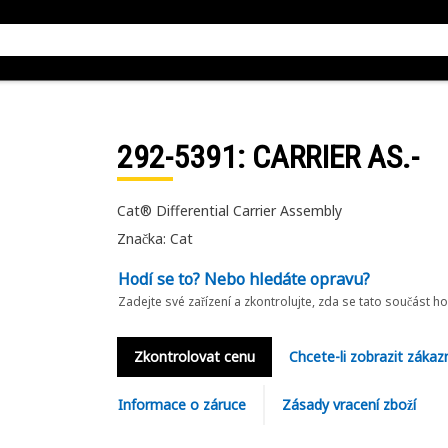
292-5391
: CARRIER AS.-
Cat® Differential Carrier Assembly
Značka: Cat
Hodí se to? Nebo hledáte opravu?
Zadejte své zařízení a zkontrolujte, zda se tato součást h
Zkontrolovat cenu
Chcete-li zobrazit zákaz
Informace o záruce
Zásady vracení zboží