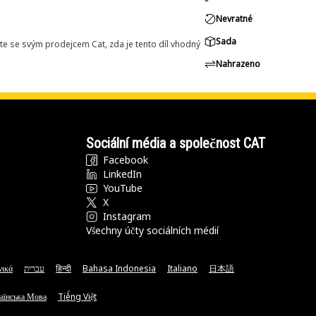
Nevratné
Sada
e se svým prodejcem Cat, zda je tento díl vhodný
Nahrazeno
Sociální média a společnost CAT
Facebook
LinkedIn
YouTube
X
Instagram
Všechny účty sociálních médií
νικά
עברית
हिन्दी
Bahasa Indonesia
Italiano
日本語
аїнська Мова
Tiếng Việt