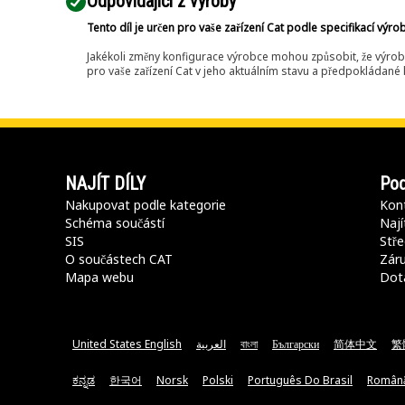
Odpovídající z výroby
Tento díl je určen pro vaše zařízení Cat podle specifikací výro
Jakékoli změny konfigurace výrobce mohou způsobit, že výrob
pro vaše zařízení Cat v jeho aktuálním stavu a předpokládané k
NAJÍT DÍLY
Pod
Nakupovat podle kategorie
Kont
Schéma součástí
Nají
SIS
Stře
O součástech CAT
Záru
Mapa webu
Dot
United States English
العربية
বাংলা
Български
简体中文
繁
ಕನ್ನಡ
한국어
Norsk
Polski
Português Do Brasil
Român