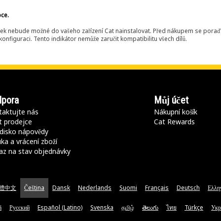
bce.
ek nebude možné do vašeho zařízení Cat nainstalovat. Před nákupem se poraďt
onfiguraci. Tento indikátor nemůže zaručit kompatibilitu všech dílů.
pora
Můj účet
aktujte nás
Nákupní košík
t prodejce
Cat Rewards
disko nápovědy
ka a vrácení zboží
az na stav objednávky
體中文
Čeština
Dansk
Nederlands
Suomi
Français
Deutsch
Ελλη
ă
Русский
Español (Latino)
Svenska
தமிழ்
తెలుగు
ไทย
Türkçe
Укр