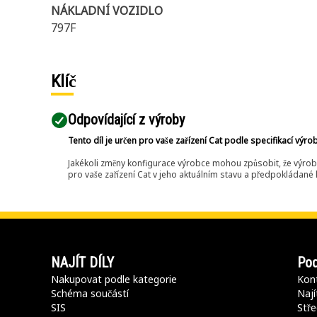
NÁKLADNÍ VOZIDLO
797F
Klíč
Odpovídající z výroby
Tento díl je určen pro vaše zařízení Cat podle specifikací výro
Jakékoli změny konfigurace výrobce mohou způsobit, že výrob
pro vaše zařízení Cat v jeho aktuálním stavu a předpokládané k
NAJÍT DÍLY
Pod
Nakupovat podle kategorie
Kont
Schéma součástí
Nají
SIS
Stře