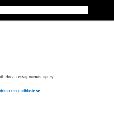
odí nebo zda existují možnosti opravy.
nickou cenu, přihlaste se