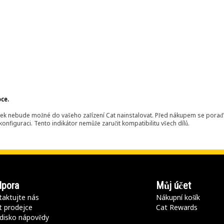
bce.
ek nebude možné do vašeho zařízení Cat nainstalovat. Před nákupem se poraďt
onfiguraci. Tento indikátor nemůže zaručit kompatibilitu všech dílů.
pora
Můj účet
aktujte nás
Nákupní košík
t prodejce
Cat Rewards
disko nápovědy