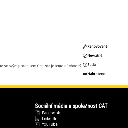
Renovované
Nevratné
Sada
e se svým prodejcem Cat, zda je tento díl vhodný
Nahrazeno
Sociální média a společnost CAT
Facebook
LinkedIn
YouTube