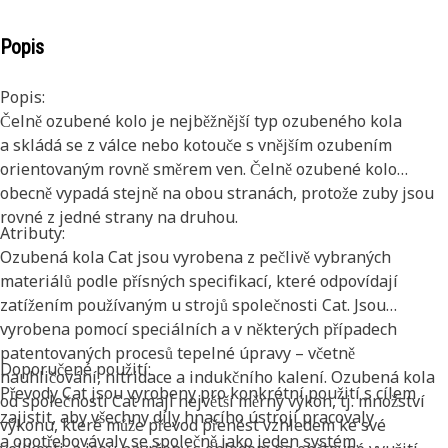
Popis
Popis:
Čelně ozubené kolo je nejběžnější typ ozubeného kola
a skládá se z válce nebo kotouče s vnějším ozubením
orientovaným rovně směrem ven. Čelně ozubené kolo
obecně vypadá stejně na obou stranách, protože zuby jsou
rovné z jedné strany na druhou.
Atributy:
Ozubená kola Cat jsou vyrobena z pečlivě vybraných
materiálů podle přísných specifikací, které odpovídají
zatížením používaným u strojů společnosti Cat. Jsou
vyrobena pomocí speciálních a v některých případech
patentovaných procesů tepelné úpravy – včetně
Doporučené použití:
nauhličování, nitridace a indukčního kalení. Ozubená kola
Převody Cat jsou vyrobeny pro konkrétní použití s cílem
od společnosti Cat mají největší měrný výkon, tj. množství
zajistit, aby všechny díly hnacího ústrojí pracovaly
výkonu, které může převod přenést vzhledem ke své
a opotřebovávaly se společně jako jeden systém.