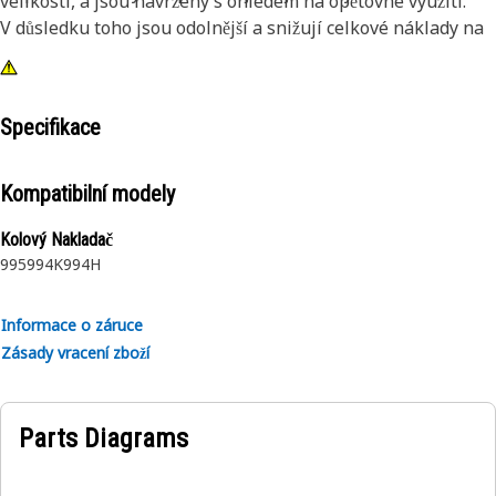
velikosti, a jsou navrženy s ohledem na opětovné využití.
V důsledku toho jsou odolnější a snižují celkové náklady na
provoz stroje.
Specifikace
Kompatibilní modely
Kolový Nakladač
995
994K
994H
Informace o záruce
Zásady vracení zboží
Parts Diagrams