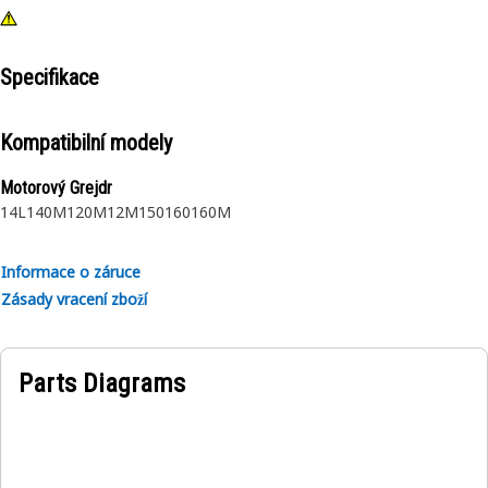
Specifikace
Kompatibilní modely
Motorový Grejdr
14L
140M
120M
12M
150
160
160M
Informace o záruce
Zásady vracení zboží
Parts Diagrams