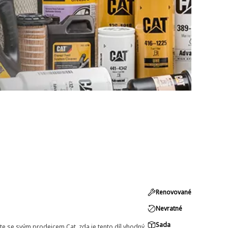
Renovované
Nevratné
Sada
e se svým prodejcem Cat, zda je tento díl vhodný