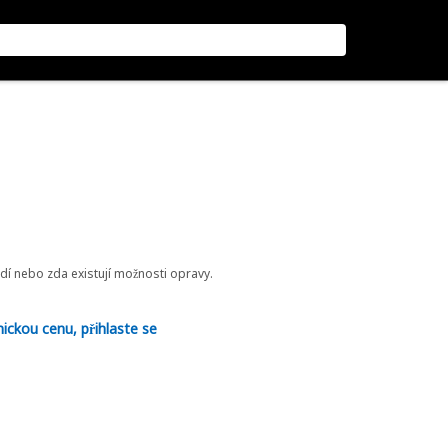
odí nebo zda existují možnosti opravy.
nickou cenu, přihlaste se