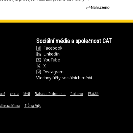
Nahrazeno
Sociální média a společnost CAT
Facebook
LinkedIn
YouTube
X
Instagram
Všechny účty sociálních médií
νικά
עברית
हिन्दी
Bahasa Indonesia
Italiano
日本語
аїнська Мова
Tiếng Việt