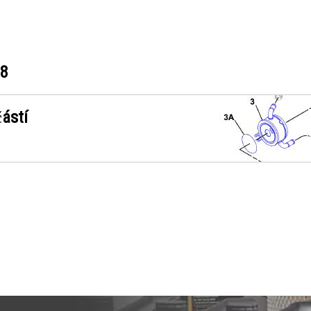
78
ástí