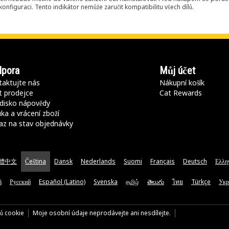
onfiguraci. Tento indikátor nemůže zaručit kompatibilitu všech dílů.
pora
Můj účet
aktujte nás
Nákupní košík
t prodejce
Cat Rewards
disko nápovědy
ka a vrácení zboží
az na stav objednávky
體中文
Čeština
Dansk
Nederlands
Suomi
Français
Deutsch
Ελλη
ă
Русский
Español (Latino)
Svenska
தமிழ்
తెలుగు
ไทย
Türkçe
Укр
rů cookie
Moje osobní údaje neprodávejte ani nesdílejte.