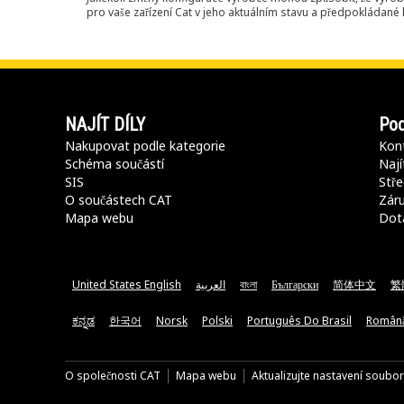
pro vaše zařízení Cat v jeho aktuálním stavu a předpokládané k
NAJÍT DÍLY
Pod
Nakupovat podle kategorie
Kont
Schéma součástí
Nají
SIS
Stře
O součástech CAT
Záru
Mapa webu
Dot
United States English
العربية
বাংলা
Български
简体中文
繁
ಕನ್ನಡ
한국어
Norsk
Polski
Português Do Brasil
Român
O společnosti CAT
Mapa webu
Aktualizujte nastavení soubo