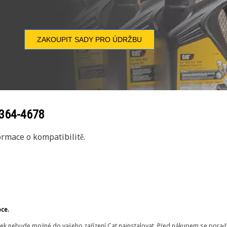
ZAKOUPIT SADY PRO ÚDRŽBU
364-4678
rmace o kompatibilitě.
bce.
ek nebude možné do vašeho zařízení Cat nainstalovat. Před nákupem se poraďt