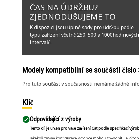
ČAS NA ÚDRŽBU?
ZJEDNODUŠUJEME TO
K dispozici jsou úplné sady pro údržbu podle
typu zařízení včetně 250, 500 a 1000hodinových
intervalů.
Modely kompatibilní se součástí číslo
Pro tuto součást v současnosti nemáme žádné info
Klíč
Odpovídající z výroby
Tento díl je určen pro vaše zařízení Cat podle specifikací výro
Jakékoli změny konfigurace výrobce mohou způsobit, že výrob