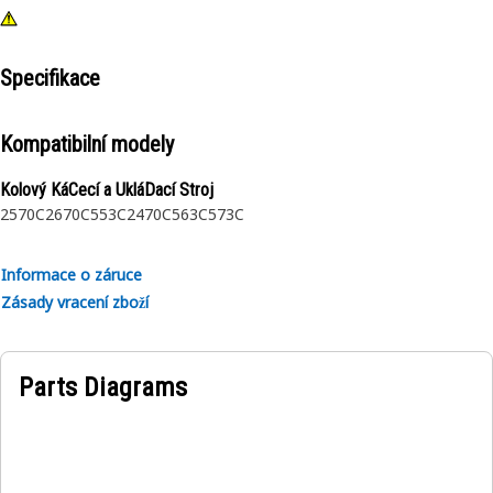
Specifikace
Kompatibilní modely
Kolový KáCecí a UkláDací Stroj
2570C
2670C
553C
2470C
563C
573C
Informace o záruce
Zásady vracení zboží
Parts Diagrams