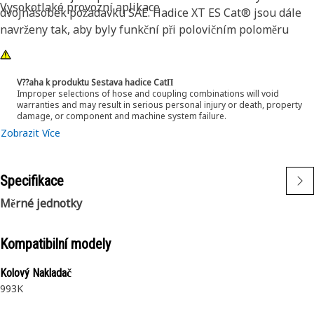
Vysokotlaké provozní aplikace
dvojnásobek požadavku SAE. Hadice XT ES Cat® jsou dále
navrženy tak, aby byly funkční při polovičním poloměru
ohybu podle SAE. To znamená, že se lépe ohýbají
v omezených prostorách a významně snižují požadavky na
délku hadice. Tyto vlastnosti usnadňují instalaci a zajišťují
V??aha k produktu Sestava hadice CatΠ
Improper selections of hose and coupling combinations will void
dlouhou životnost a vynikající spolehlivost.
warranties and may result in serious personal injury or death, property
damage, or component and machine system failure.
Zobrazit Více
Specifikace
Měrné jednotky
Kompatibilní modely
Kolový Nakladač
993K