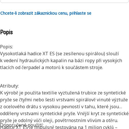
Chcete-li zobrazit zákaznickou cenu, přihlaste se
Popis
Popis:
Vysokotlaká hadice XT ES (se zesílenou spirálou) slouží
k vedení hydraulických kapalin na bázi ropy při vysokých
tlacích od čerpadel a motorů k součástem stroje.
Atributy:
K výrobě je použita textilie vyztužená trubice ze syntetické
pryže se čtyřmi nebo šesti vrstvami spirálově vinuté výztuže
z ocelového drátu s vysokou pevností v tahu, které jsou
odděleny vrstvami syntetické pryže. Vnější kryt ze syntetické
pryže je odolný vůči oleji, povětrnostním vlivům a otěru.
Doporučené použití:
Hadice XT ES je impulsně testována na 1 milion cyklů –