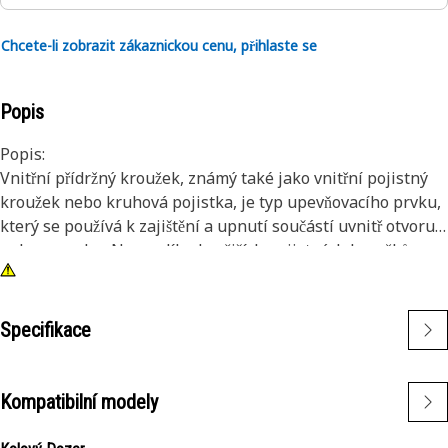
Chcete-li zobrazit zákaznickou cenu, přihlaste se
Popis
Popis:
Vnitřní přídržný kroužek, známý také jako vnitřní pojistný
kroužek nebo kruhová pojistka, je typ upevňovacího prvku,
který se používá k zajištění a upnutí součástí uvnitř otvoru
nebo pouzdra. Na rozdíl od vnějších pojistných kroužků,
které se nasazují na hřídel nebo čep, jsou vnitřní pojistné
kroužky instalovány uvnitř otvoru nebo drážky, aby držely
komponenty na místě. Hlavním účelem vnitřního pojistného
Specifikace
kroužku je zabránit axiálnímu pohybu nebo posunutí
součástí v díře nebo skříni. Funguje jako přidržovací
zařízení, které pevně drží součásti, jako jsou ložiska, hřídele
Kompatibilní modely
nebo těsnění, na místě.