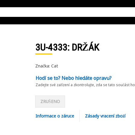
3U-4333
: DRŽÁK
Značka: Cat
Hodí se to? Nebo hledáte opravu?
Zadejte své zařízení a zkontrolujte, zda se tato součást h
ZRUŠENO
Informace o záruce
Zásady vracení zboží