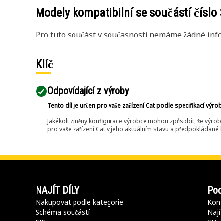
Modely kompatibilní se součástí číslo
Pro tuto součást v současnosti nemáme žádné info
Klíč
Odpovídající z výroby
Tento díl je určen pro vaše zařízení Cat podle specifikací výro
Jakékoli změny konfigurace výrobce mohou způsobit, že výrob
pro vaše zařízení Cat v jeho aktuálním stavu a předpokládané k
NAJÍT DÍLY
Pod
Nakupovat podle kategorie
Kont
Schéma součástí
Nají