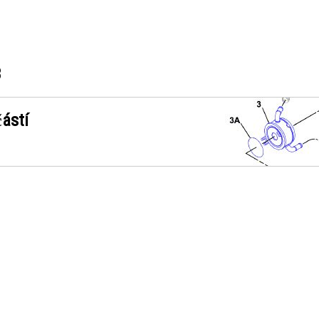
3
ástí