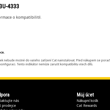
3U-4333
rmace o kompatibilitě.
bce.
ek nebude možné do vašeho zařízení Cat nainstalovat. Před nákupem se poraďt
onfiguraci. Tento indikátor nemůže zaručit kompatibilitu všech dílů.
pora
Můj účet
aktujte nás
Nákupní košík
t prodejce
Cat Rewards