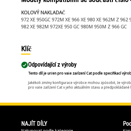
KOLOVÝ NAKLADAČ
972 XE 950GC 972M XE 966 XE 980 XE 962M Z 962
982 XE 982M 972XE 950 GC 980M 950M Z 966 GC
Klíč
Odpovídající z výroby
Tento díl je určen pro vaše zařízení Cat podle specifikací výro
Jakékoli změny konfigurace výrobce mohou způsobit, že výrob
pro vaše zařízení Cat v jeho aktuálním stavu a předpokládané k
NAJÍT DÍLY
Pod
Nakupovat podle kategorie
Kont