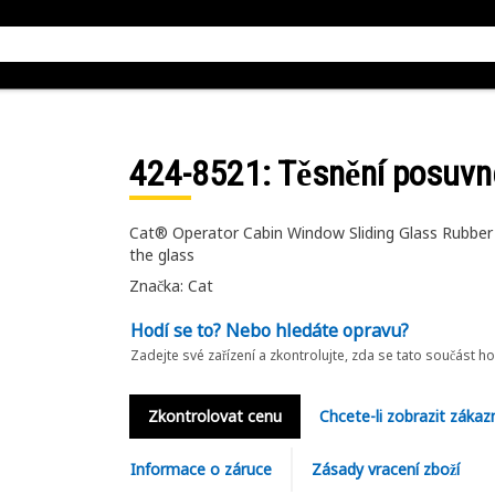
424-8521
: Těsnění posuvn
Cat® Operator Cabin Window Sliding Glass Rubber 
the glass
Značka: Cat
Hodí se to? Nebo hledáte opravu?
Zadejte své zařízení a zkontrolujte, zda se tato součást h
Zkontrolovat cenu
Chcete-li zobrazit zákaz
Informace o záruce
Zásady vracení zboží