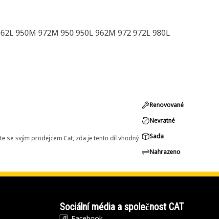
 962L 950M 972M 950 950L 962M 972 972L 980L
Renovované
Nevratné
Sada
e se svým prodejcem Cat, zda je tento díl vhodný
Nahrazeno
Sociální média a společnost CAT
Facebook