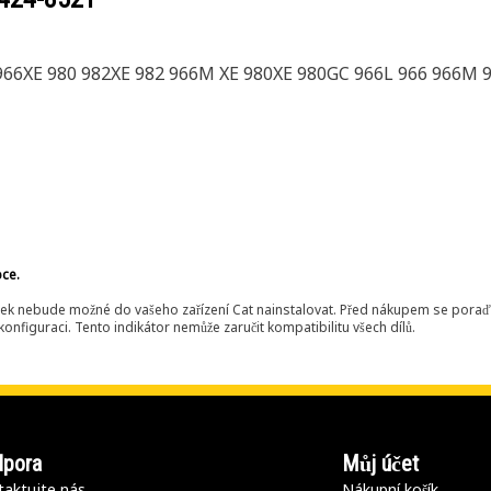
 966XE 980 982XE 982 966M XE 980XE 980GC 966L 966 966M
bce.
ek nebude možné do vašeho zařízení Cat nainstalovat. Před nákupem se poraďt
onfiguraci. Tento indikátor nemůže zaručit kompatibilitu všech dílů.
pora
Můj účet
aktujte nás
Nákupní košík