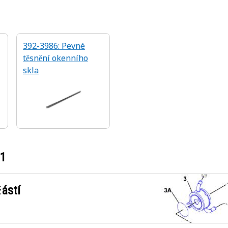
392-3986: Pevné
těsnění okenního
skla
21
ástí