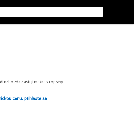
odí nebo zda existují možnosti opravy.
nickou cenu, přihlaste se