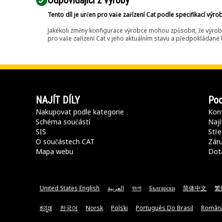
Odpovídající z výroby
Tento díl je určen pro vaše zařízení Cat podle specifikací výro
Jakékoli změny konfigurace výrobce mohou způsobit, že výrob
pro vaše zařízení Cat v jeho aktuálním stavu a předpokládané k
NAJÍT DÍLY
Pod
Nakupovat podle kategorie
Kont
Schéma součástí
Nají
SIS
Stře
O součástech CAT
Záru
Mapa webu
Dot
United States English
العربية
বাংলা
Български
简体中文
繁
ಕನ್ನಡ
한국어
Norsk
Polski
Português Do Brasil
Român