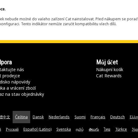
bce.
ek nebude možné do vašeho zařízení Cat nainstalovat. Před nákupem se poraďt
onfiguraci. Tento indikátor nemůže zaručit kompatibilitu všech dílů.
pora
Můj účet
aktujte nás
Nákupní košík
t prodejce
Cat Rewards
disko nápovědy
ka a vrácení zboží
az na stav objednávky
體中文
Čeština
Dansk
Nederlands
Suomi
Français
Deutsch
Ελλη
ă
Русский
Español (Latino)
Svenska
தமிழ்
తెలుగు
ไทย
Türkçe
Укр