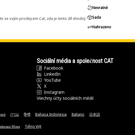
Nevratné
Sada
e se svým prodejcem Cat, zda je tento díl vhodný
Nahrazeno
Sociální média a společnost CAT
Facebook
LinkedIn
YouTube
X
Instagram
Všechny účty sociálních médií
νικά
עברית
हिन्दी
Bahasa Indonesia
Italiano
日本語
аїнська Мова
Tiếng Việt