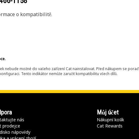
466-1158
rmace o kompatibilitě.
bce.
ek nebude možné do vašeho zařízení Cat nainstalovat. Před nákupem se poraďt
onfiguraci. Tento indikátor nemůže zaručit kompatibilitu všech dílů.
pora
Můj účet
aktujte nás
Nákupní košík
t prodejce
Cat Rewards
disko nápovědy
ka a vrácení zboží