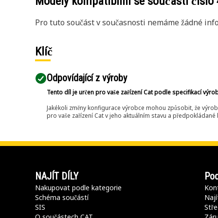
Modely kompatibilní se součástí číslo
Pro tuto součást v současnosti nemáme žádné info
Klíč
Odpovídající z výroby
Tento díl je určen pro vaše zařízení Cat podle specifikací výro
Jakékoli změny konfigurace výrobce mohou způsobit, že výrob
pro vaše zařízení Cat v jeho aktuálním stavu a předpokládané k
NAJÍT DÍLY
Pod
Nakupovat podle kategorie
Kont
Schéma součástí
Nají
SIS
Stře
O součástech CAT
Záru