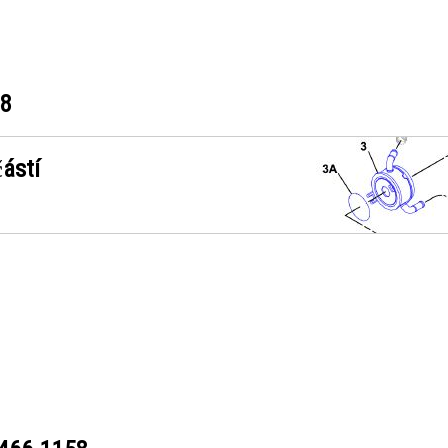
58
ástí