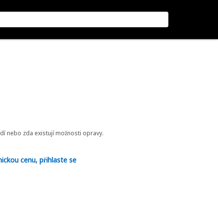
odí nebo zda existují možnosti opravy.
nickou cenu, přihlaste se