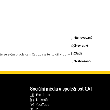
Renovované
Nevratné
Sada
e se svým prodejcem Cat, zda je tento díl vhodný
Nahrazeno
Sociální média a společnost CAT
Facebook
LinkedIn
YouTube
X