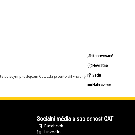
Renovované
Nevratné
Sada
e se svým prodejcem Cat, zda je tento díl vhodný
Nahrazeno
Sociální média a společnost CAT
Facebook
LinkedIn