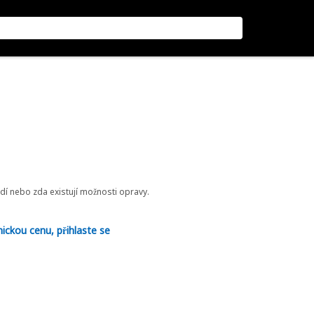
odí nebo zda existují možnosti opravy.
nickou cenu, přihlaste se