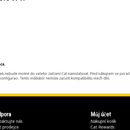
bce.
ek nebude možné do vašeho zařízení Cat nainstalovat. Před nákupem se poraďt
onfiguraci. Tento indikátor nemůže zaručit kompatibilitu všech dílů.
pora
Můj účet
aktujte nás
Nákupní košík
t prodejce
Cat Rewards