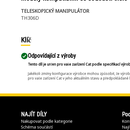
TELESKOPICKÝ MANIPULÁTOR
TH306D
Klíč
Odpovídající z výroby
Tento díl je určen pro vaše zařízení Cat podle specifikací výro
Jakékoli změny konfigurace výrobce mohou způsobit, že výrob
pro vaše zařízení Cat v jeho aktuálním stavu a předpokládané k
NAJÍT DÍLY
Pod
Nakupovat podle kategorie
Kont
Schéma součástí
Nají