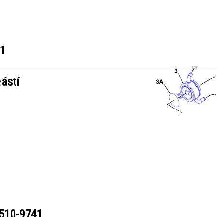
41
ástí
510-9741