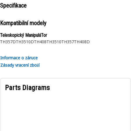
Specifikace
Kompatibilní modely
Teleskopický ManipuláTor
TH357D
TH3510D
TH408
TH3510
TH357
TH408D
Informace o záruce
Zásady vracení zboží
Parts Diagrams