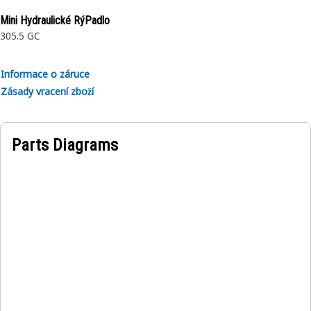
Application:
Mini Hydraulické RýPadlo
Consult your owner’s manual or contact your local Cat
305.5 GC
Dealer for more information.
Informace o záruce
Zásady vracení zboží
Parts Diagrams