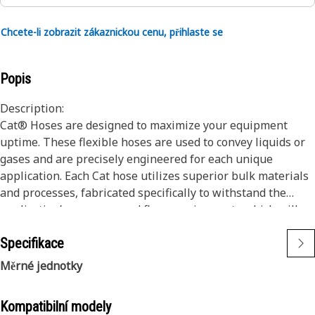
Chcete-li zobrazit zákaznickou cenu, přihlaste se
Popis
Description:
Cat® Hoses are designed to maximize your equipment
uptime. These flexible hoses are used to convey liquids or
gases and are precisely engineered for each unique
application. Each Cat hose utilizes superior bulk materials
and processes, fabricated specifically to withstand the
application’s pressure and flow requirements which will
ensure long life and proper machine functionality.
Specifikace
Engineered with a specific application in mind, every Cat
hose is manufactured and cut to precise lengths to ensure
Měrné jednotky
proper service and routing to existing systems on your Cat
Machine.
Kompatibilní modely