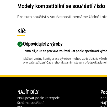
Modely kompatibilní se součástí číslo
Pro tuto součást v současnosti nemáme žádné info
Klíč
Odpovídající z výroby
Tento díl je určen pro vaše zařízení Cat podle specifikací výro
Jakékoli změny konfigurace výrobce mohou způsobit, že výrob
pro vaše zařízení Cat v jeho aktuálním stavu a předpokládané k
NAJÍT DÍLY
Pod
Nakupovat podle kategorie
Kont
Schéma součástí
Nají