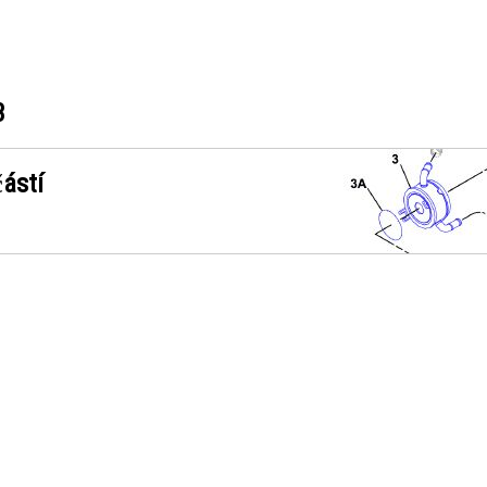
3
ástí