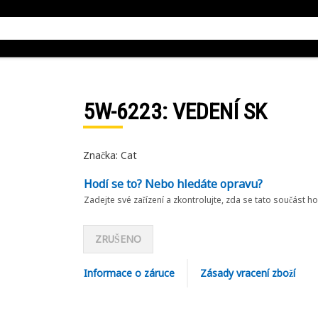
5W-6223
: VEDENÍ SK
Značka: Cat
Hodí se to? Nebo hledáte opravu?
Zadejte své zařízení a zkontrolujte, zda se tato součást h
ZRUŠENO
Informace o záruce
Zásady vracení zboží