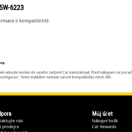
5W-6223
rmace o kompatibilitě.
bce.
ek nebude možné do vašeho zařízení Cat nainstalovat. Před nákupem se poraďt
onfiguraci. Tento indikátor nemůže zaručit kompatibilitu všech dílů.
pora
Můj účet
aktujte nás
Nákupní košík
t prodejce
Cat Rewards