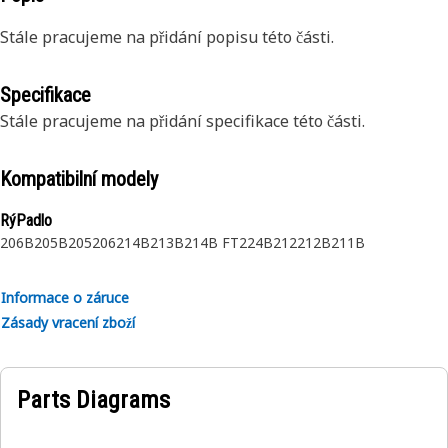
Stále pracujeme na přidání popisu této části.
Specifikace
Stále pracujeme na přidání specifikace této části.
Kompatibilní modely
RýPadlo
206B
205B
205
206
214B
213B
214B FT
224B
212
212B
211B
Informace o záruce
Zásady vracení zboží
Parts Diagrams