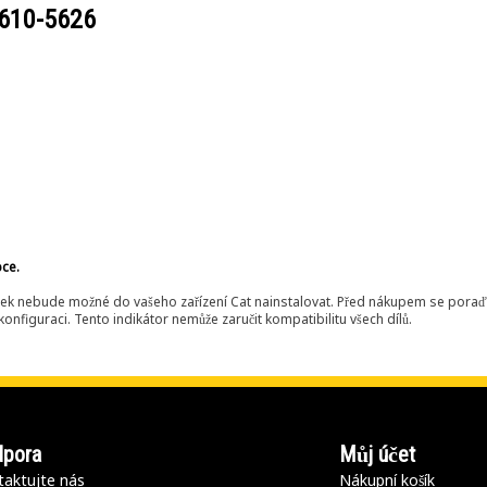
610-5626
bce.
ek nebude možné do vašeho zařízení Cat nainstalovat. Před nákupem se poraďt
onfiguraci. Tento indikátor nemůže zaručit kompatibilitu všech dílů.
pora
Můj účet
aktujte nás
Nákupní košík