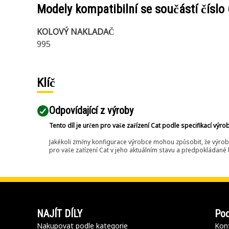
Modely kompatibilní se součástí číslo
KOLOVÝ NAKLADAČ
995
Klíč
Odpovídající z výroby
Tento díl je určen pro vaše zařízení Cat podle specifikací výro
Jakékoli změny konfigurace výrobce mohou způsobit, že výrob
pro vaše zařízení Cat v jeho aktuálním stavu a předpokládané k
NAJÍT DÍLY
Pod
Nakupovat podle kategorie
Kont