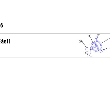
26
ástí