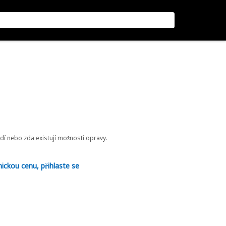
odí nebo zda existují možnosti opravy.
nickou cenu, přihlaste se