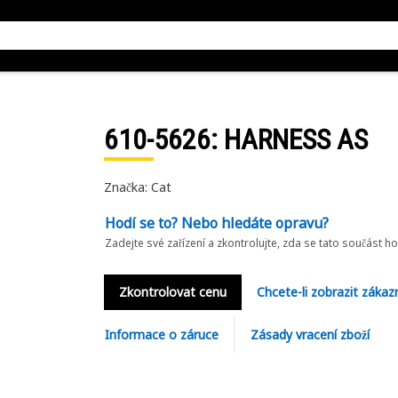
610-5626
: HARNESS AS
Značka: Cat
Hodí se to? Nebo hledáte opravu?
Zadejte své zařízení a zkontrolujte, zda se tato součást h
Zkontrolovat cenu
Chcete-li zobrazit zákaz
Informace o záruce
Zásady vracení zboží