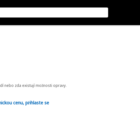
odí nebo zda existují možnosti opravy.
nickou cenu, přihlaste se