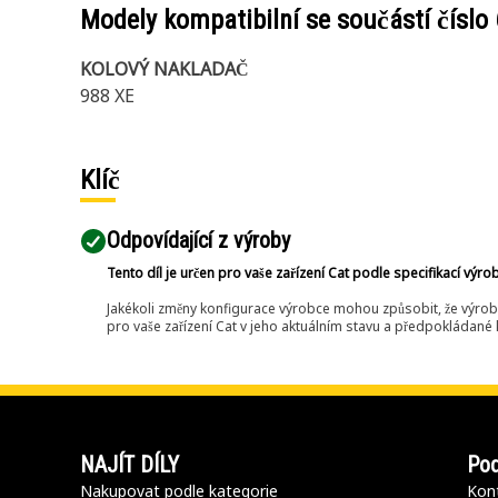
Modely kompatibilní se součástí číslo
KOLOVÝ NAKLADAČ
988 XE
Klíč
Odpovídající z výroby
Tento díl je určen pro vaše zařízení Cat podle specifikací výro
Jakékoli změny konfigurace výrobce mohou způsobit, že výrob
pro vaše zařízení Cat v jeho aktuálním stavu a předpokládané k
NAJÍT DÍLY
Pod
Nakupovat podle kategorie
Kont