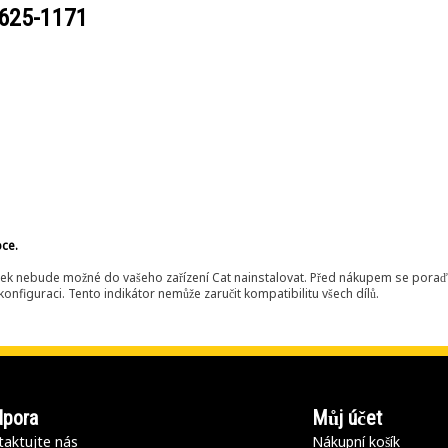
625-1171
bce.
ek nebude možné do vašeho zařízení Cat nainstalovat. Před nákupem se poraďt
onfiguraci. Tento indikátor nemůže zaručit kompatibilitu všech dílů.
pora
Můj účet
aktujte nás
Nákupní košík