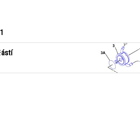
71
ástí