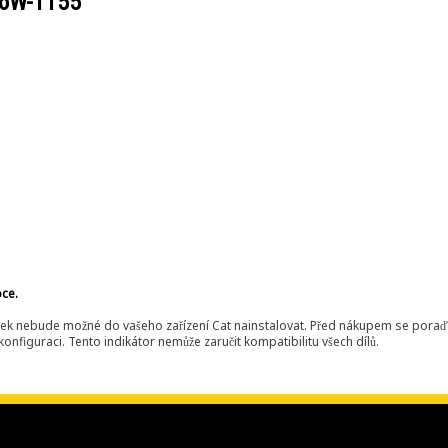
6W-1155
bce.
ek nebude možné do vašeho zařízení Cat nainstalovat. Před nákupem se poraďt
onfiguraci. Tento indikátor nemůže zaručit kompatibilitu všech dílů.