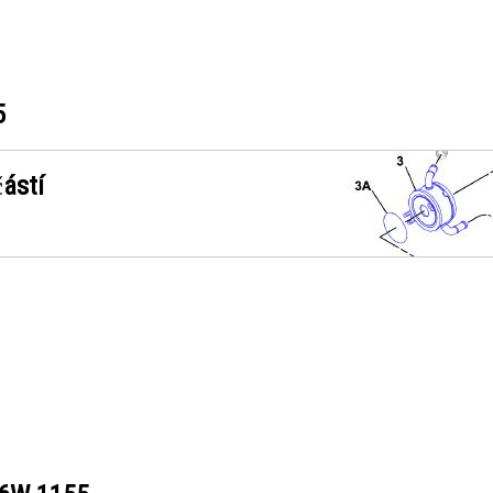
5
ástí