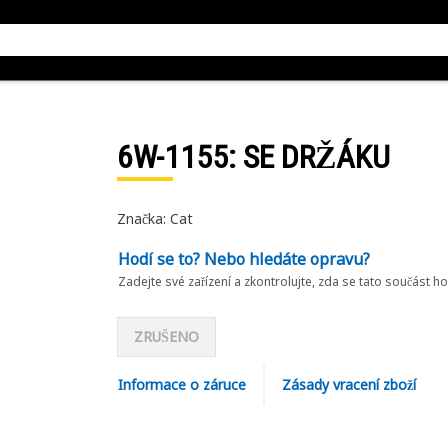
6W-1155
: SE DRŽÁKU
Značka: Cat
Hodí se to? Nebo hledáte opravu?
Zadejte své zařízení a zkontrolujte, zda se tato součást h
ZRUŠENO
Informace o záruce
Zásady vracení zboží