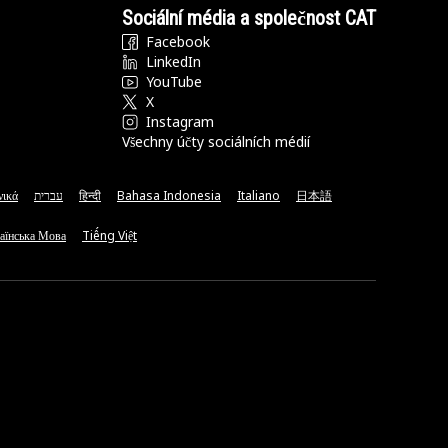
Sociální média a společnost CAT
Facebook
LinkedIn
YouTube
X
Instagram
Všechny účty sociálních médií
νικά
עברית
हिन्दी
Bahasa Indonesia
Italiano
日本語
аїнська Мова
Tiếng Việt