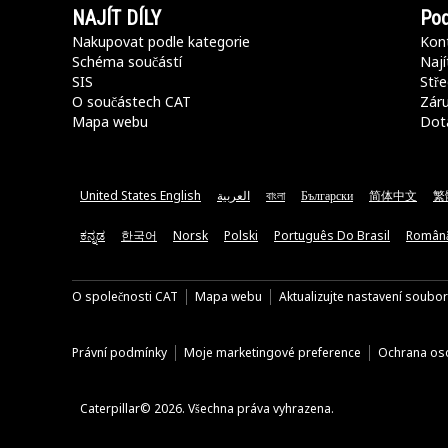
NAJÍT DÍLY
Pod
Nakupovat podle kategorie
Kont
Schéma součástí
Nají
SIS
Stře
O součástech CAT
Záru
Mapa webu
Dot
United States English
العربية
বাংলা
Български
简体中文
繁
ಕನ್ನಡ
한국어
Norsk
Polski
Português Do Brasil
Român
O společnosti CAT
Mapa webu
Aktualizujte nastavení soubo
Právní podmínky
Moje marketingové preference
Ochrana oso
Caterpillar© 2026. Všechna práva vyhrazena.