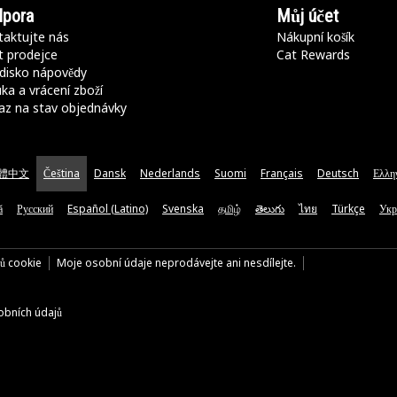
pora
Můj účet
aktujte nás
Nákupní košík
t prodejce
Cat Rewards
disko nápovědy
ka a vrácení zboží
az na stav objednávky
體中文
Čeština
Dansk
Nederlands
Suomi
Français
Deutsch
Ελλη
ă
Русский
Español (Latino)
Svenska
தமிழ்
తెలుగు
ไทย
Türkçe
Укр
rů cookie
Moje osobní údaje neprodávejte ani nesdílejte.
bních údajů