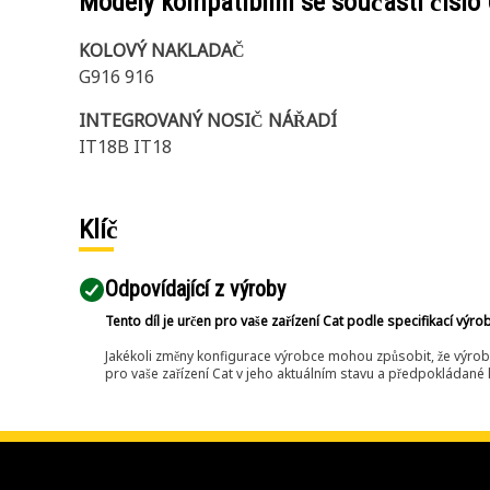
Modely kompatibilní se součástí číslo
KOLOVÝ NAKLADAČ
G916 916
INTEGROVANÝ NOSIČ NÁŘADÍ
IT18B IT18
Klíč
Odpovídající z výroby
Tento díl je určen pro vaše zařízení Cat podle specifikací výro
Jakékoli změny konfigurace výrobce mohou způsobit, že výrob
pro vaše zařízení Cat v jeho aktuálním stavu a předpokládané k