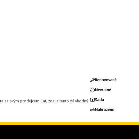
Renovované
Nevratné
Sada
e se svým prodejcem Cat, zda je tento díl vhodný
Nahrazeno