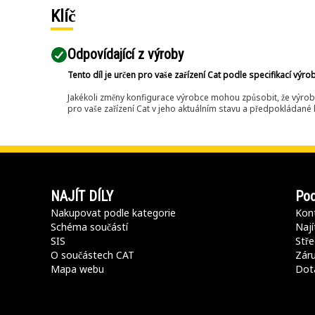
Klíč
Odpovídající z výroby
Tento díl je určen pro vaše zařízení Cat podle specifikací výro
Jakékoli změny konfigurace výrobce mohou způsobit, že výrob
pro vaše zařízení Cat v jeho aktuálním stavu a předpokládané k
NAJÍT DÍLY
Pod
Nakupovat podle kategorie
Kont
Schéma součástí
Nají
SIS
Stře
O součástech CAT
Záru
Mapa webu
Dot