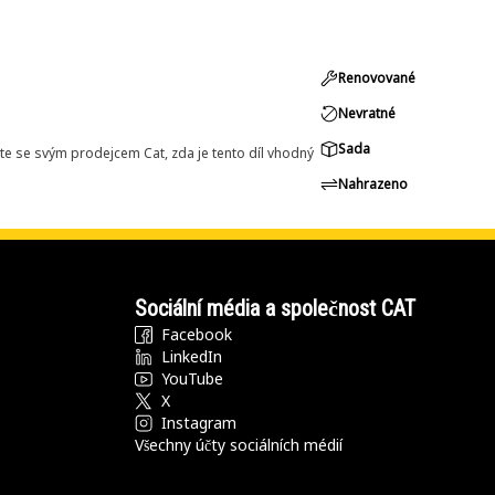
Renovované
Nevratné
Sada
e se svým prodejcem Cat, zda je tento díl vhodný
Nahrazeno
Sociální média a společnost CAT
Facebook
LinkedIn
YouTube
X
Instagram
Všechny účty sociálních médií