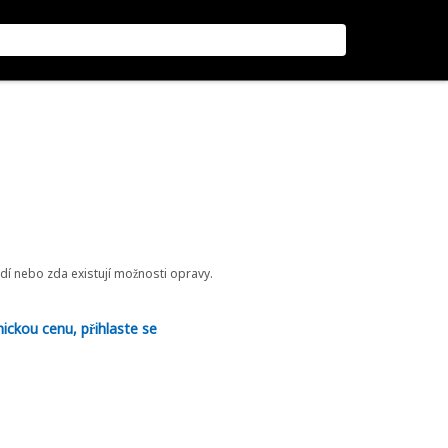
odí nebo zda existují možnosti opravy.
nickou cenu, přihlaste se