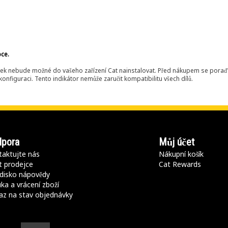
bce.
ek nebude možné do vašeho zařízení Cat nainstalovat. Před nákupem se poraďt
onfiguraci. Tento indikátor nemůže zaručit kompatibilitu všech dílů.
pora
Můj účet
aktujte nás
Nákupní košík
t prodejce
Cat Rewards
disko nápovědy
ka a vrácení zboží
az na stav objednávky