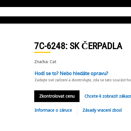
7C-6248
: SK ČERPADLA
Značka: Cat
Hodí se to? Nebo hledáte opravu?
Zadejte své zařízení a zkontrolujte, zda se tato součást h
Zkontrolovat cenu
Chcete-li zobrazit zákaz
Informace o záruce
Zásady vracení zboží
8