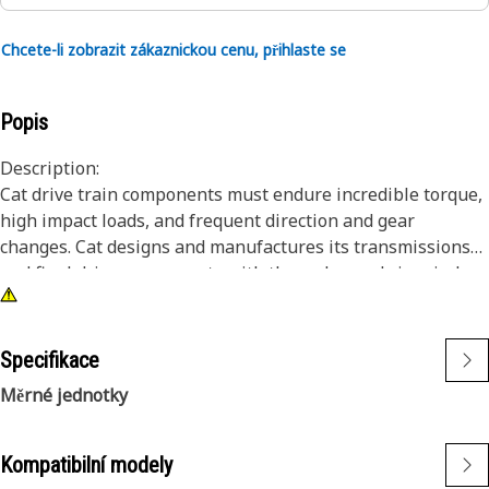
Chcete-li zobrazit zákaznickou cenu, přihlaste se
Popis
Description:
Cat drive train components must endure incredible torque,
high impact loads, and frequent direction and gear
changes. Cat designs and manufactures its transmissions
and final drive components with these demands in mind.
The result is a drive train that lasts longer and works
harder over the life of the machine. Cat housing assemblies
provide a durable housing for clutch components in the
Specifikace
drive train system of Cat machines.
Měrné jednotky
Attributes:
Cast iron clutch housing with dowels and check balls
Kompatibilní modely