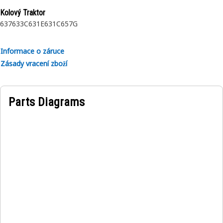
Application:
Kolový Traktor
Consult your owner's manual or contact your local Cat
637
633C
631E
631C
657G
Dealer for more information.
Informace o záruce
Zásady vracení zboží
Parts Diagrams