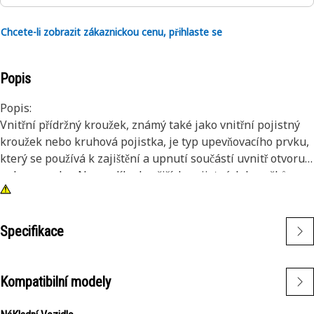
Chcete-li zobrazit zákaznickou cenu, přihlaste se
Popis
Popis:
Vnitřní přídržný kroužek, známý také jako vnitřní pojistný
kroužek nebo kruhová pojistka, je typ upevňovacího prvku,
který se používá k zajištění a upnutí součástí uvnitř otvoru
nebo pouzdra. Na rozdíl od vnějších pojistných kroužků,
které se nasazují na hřídel nebo čep, jsou vnitřní pojistné
kroužky instalovány uvnitř otvoru nebo drážky, aby držely
komponenty na místě. Hlavním účelem vnitřního pojistného
Specifikace
kroužku je zabránit axiálnímu pohybu nebo posunutí
součástí v díře nebo skříni. Funguje jako přidržovací
zařízení, které pevně drží součásti, jako jsou ložiska, hřídele
Kompatibilní modely
nebo těsnění, na místě.