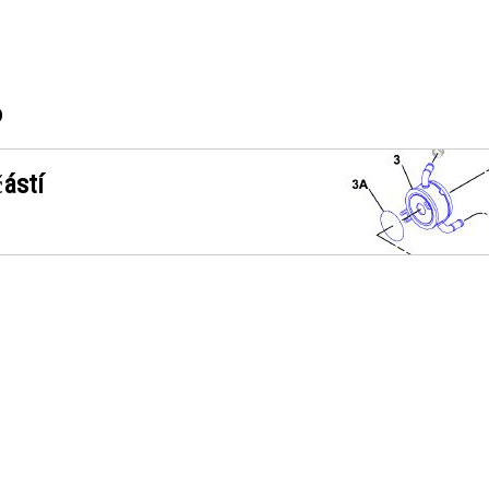
6
ástí