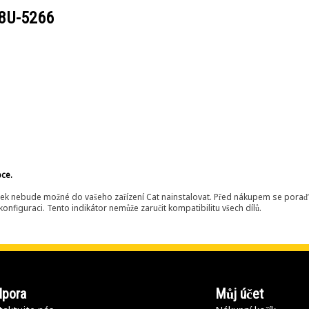
8U-5266
bce.
ek nebude možné do vašeho zařízení Cat nainstalovat. Před nákupem se poraďt
onfiguraci. Tento indikátor nemůže zaručit kompatibilitu všech dílů.
pora
Můj účet