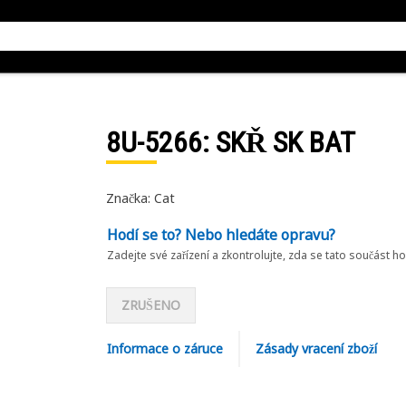
8U-5266
: SKŘ SK BAT
Značka: Cat
Hodí se to? Nebo hledáte opravu?
Zadejte své zařízení a zkontrolujte, zda se tato součást h
ZRUŠENO
Informace o záruce
Zásady vracení zboží