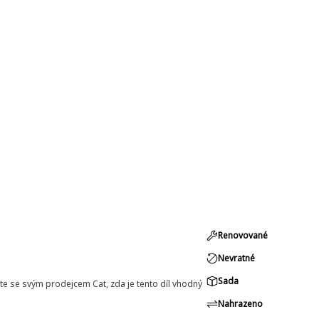
Renovované
Nevratné
Sada
e se svým prodejcem Cat, zda je tento díl vhodný
Nahrazeno