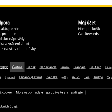
pora
Můj účet
aktujte nás
Nákupní košík
t prodejce
Cat Rewards
disko nápovědy
ka a vrácení zboží
az na stav objednávky
體中文
Čeština
Dansk
Nederlands
Suomi
Français
Deutsch
Ελλη
ă
Русский
Español (Latino)
Svenska
தமிழ்
తెలుగు
ไทย
Türkçe
Укр
rů cookie
Moje osobní údaje neprodávejte ani nesdílejte.
bních údajů