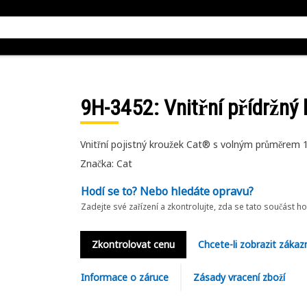
9H-3452
: Vnitřní přídržný
Vnitřní pojistný kroužek Cat® s volným průměrem
Značka: Cat
Hodí se to? Nebo hledáte opravu?
Zadejte své zařízení a zkontrolujte, zda se tato součást h
Zkontrolovat cenu
Chcete-li zobrazit zákaz
Informace o záruce
Zásady vracení zboží