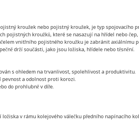
pojistný kroužek nebo pojistný kroužek, je typ spojovacího p
ch pojistných kroužků, které se nasazují na hřídel nebo čep, 
 účelem vnitřního pojistného kroužku je zabránit axiálnímu
ečně drží součásti, jako jsou ložiska, hřídele nebo těsnění.
uován s ohledem na trvanlivost, spolehlivost a produktivitu.
í pevnost a odolnost proti korozi.
ebo do prohlubně v díře.
ení ložiska v rámu kolejového válečku předního napínacího kol