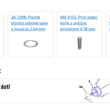
2A-3398: Ploché
6M-9155: Plný vodicí
těsnění olejové vany
kolík s vnějším
o tloušťce 2,04 mm
průměrem 4,78 mm
2
ástí