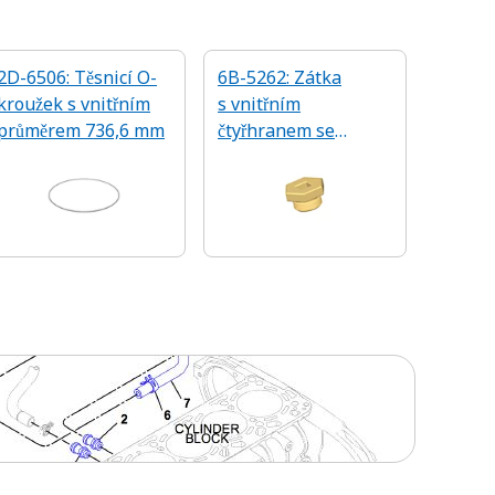
2D-6506: Těsnicí O-
6B-5262: Zátka
kroužek s vnitřním
s vnitřním
průměrem 736,6 mm
čtyřhranem se
závitem 1⅛-12