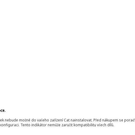
bce.
ek nebude možné do vašeho zařízení Cat nainstalovat. Před nákupem se poraďt
onfiguraci. Tento indikátor nemůže zaručit kompatibilitu všech dílů.