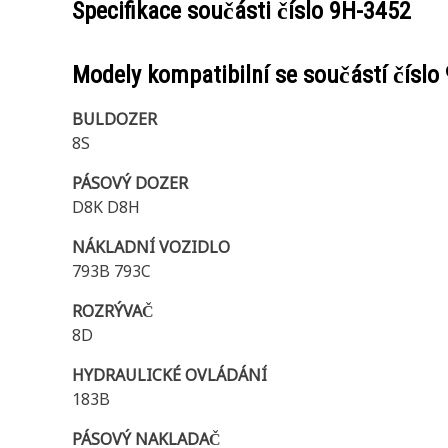
Specifikace součásti číslo
9H-3452
Modely kompatibilní se součástí číslo
BULDOZER
8S
PÁSOVÝ DOZER
D8K D8H
NÁKLADNÍ VOZIDLO
793B 793C
ROZRÝVAČ
8D
HYDRAULICKÉ OVLÁDÁNÍ
183B
PÁSOVÝ NAKLADAČ