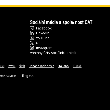
Sociální média a společnost CAT
Facebook
LinkedIn
YouTube
X
Instagram
Všechny účty sociálních médií
νικά
עברית
हिन्दी
Bahasa Indonesia
Italiano
日本語
аїнська Мова
Tiếng Việt