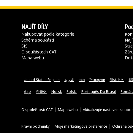
NAJÍT DÍLY
Pod
Nakupovat podle kategorie
Kont
Schéma součástí
Nají
SIS
Stře
O součástech CAT
Záru
Mapa webu
Dot
United States English
العربية
বাংলা
Български
简体中文
繁
ಕನ್ನಡ
한국어
Norsk
Polski
Português Do Brasil
Român
O společnosti CAT
Mapa webu
Aktualizujte nastavení soubo
Právní podmínky
Moje marketingové preference
Ochrana oso