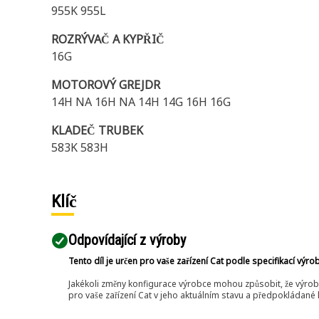
955K 955L
ROZRÝVAČ A KYPŘIČ
16G
MOTOROVÝ GREJDR
14H NA 16H NA 14H 14G 16H 16G
KLADEČ TRUBEK
583K 583H
Klíč
Odpovídající z výroby
Tento díl je určen pro vaše zařízení Cat podle specifikací výro
Jakékoli změny konfigurace výrobce mohou způsobit, že výrob
pro vaše zařízení Cat v jeho aktuálním stavu a předpokládané k