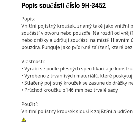
Popis součásti číslo
9H-3452
Popis:
Vnitřní pojistný kroužek, známý také jako vnitřní 
součástí v otvoru nebo pouzdře. Na rozdíl od vnější
nebo drážky a udržují součásti na místě. Hlavním
pouzdra. Funguje jako přídržné zařízení, které bezp
Vlastnosti:
• Vyrábí se podle přesných specifikací a je konstr
• Vyrobeno z trvanlivých materiálů, které poskytuj
• Stlačený pojistný kroužek se zasune do drážky n
• Průchod kroužku ⌀146 mm bez trvalé sady.
Použití:
Vnitřní pojistný kroužek slouží k zajištění a udrž