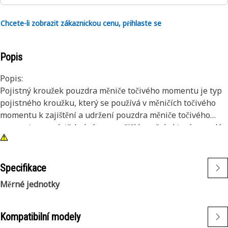
Chcete-li zobrazit zákaznickou cenu, přihlaste se
Popis
Popis:
Pojistný kroužek pouzdra měniče točivého momentu je typ
pojistného kroužku, který se používá v měničích točivého
momentu k zajištění a udržení pouzdra měniče točivého
momentu na místě. Jedná se o vnější kroužek, který zapadá
do drážky nebo vybrání na vnějším povrchu skříně měniče
točivého momentu, zajišťuje její upevnění a zabraňuje
axiálnímu pohybu skříně během provozu.
Specifikace
Měrné jednotky
Vlastnosti:
• Zajištění těsného a spolehlivého uchycení.
• Navrženo tak, aby vydrželo maximální sílu a zatížení.
Kompatibilní modely
• Nekorozivní.