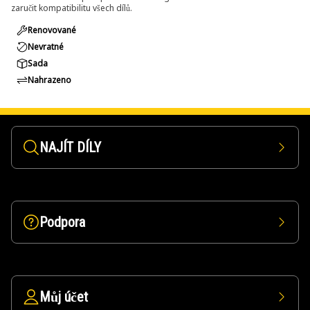
zaručit kompatibilitu všech dílů.
Renovované
Nevratné
Sada
Nahrazeno
NAJÍT DÍLY
Podpora
Můj účet