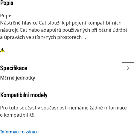
Popis
Popis:
Nástrčné hlavice Cat slouží k připojení kompatibilních
nástrojů Cat nebo adaptérů používaných při běžné údržbě
a úpravách ve stísněných prostorech.
Atributy:
• 18mm nástrčná hlavice s 12 hranami
• Standardní délka
Specifikace
• Čtyřhranný nástavec 3/8 in
Měrné jednotky
• Chromovaný povrch
Kompatibilní modely
Pro tuto součást v současnosti nemáme žádné informace
o kompatibilitě.
Informace o záruce