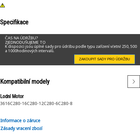
Specifikace
ČAS NA ÚDRŽBU?
ZJEDNODUŠUJEME TO
K dispozici jsou úplné sady pro údržbu podle typu zařízení včetně 250, 500
a 1000hodinových intervalů.
ZAKOUPIT SADY PRO ÚDRŽBU
Kompatibilní modely
Lodní Motor
3616
C280-16
C280-12
C280-6
C280-8
Informace o záruce
Zásady vracení zboží