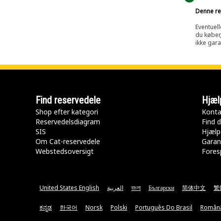
Denne res
Eventuell
du køber,
ikke gara
Find reservedele
Hjæl
Shop efter kategori
Konta
Reservedelsdiagram
Find d
SIS
Hjælp
Om Cat-reservedele
Garan
Webstedsoversigt
Fores
United States English
العربية
বাংলা
Български
简体中文
繁
ಕನ್ನಡ
한국어
Norsk
Polski
Português Do Brasil
Român