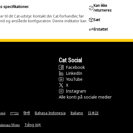
Kan ikke
s specifikationer.
returneres
til dit Cat-udstyr. Kontakt din Cat-forhandler, før
Sæt
lstand og anslåede konfiguration. Denne indikator kan
Erstattet
Cat Social
Facebook
LinkedIn
YouTube
X
Instagram
Alle konti på sociale medier
νικά
עברית
हिन्दी
Bahasa Indonesia
Italiano
日本語
аїнська Мова
Tiếng Việt