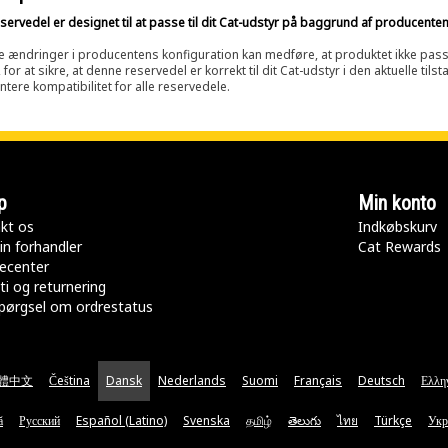
ervedel er designet til at passe til dit Cat-udstyr på baggrund af producenten
e ændringer i producentens konfiguration kan medføre, at produktet ikke passer 
 for at sikre, at denne reservedel er korrekt til dit Cat-udstyr i den aktuelle ti
ntere kompatibilitet for alle reservedele.
p
Min konto
kt os
Indkøbskurv
in forhandler
Cat Rewards
ecenter
ti og returnering
pørgsel om ordrestatus
體中文
Čeština
Dansk
Nederlands
Suomi
Français
Deutsch
Ελλη
ă
Русский
Español (Latino)
Svenska
தமிழ்
తెలుగు
ไทย
Türkçe
Укр