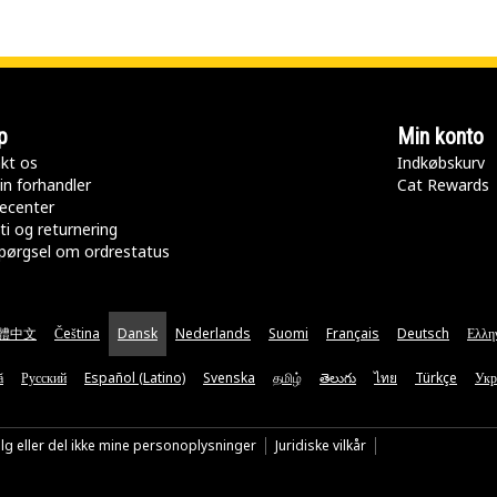
p
Min konto
kt os
Indkøbskurv
in forhandler
Cat Rewards
ecenter
ti og returnering
pørgsel om ordrestatus
體中文
Čeština
Dansk
Nederlands
Suomi
Français
Deutsch
Ελλη
ă
Русский
Español (Latino)
Svenska
தமிழ்
తెలుగు
ไทย
Türkçe
Укр
lg eller del ikke mine personoplysninger
Juridiske vilkår