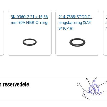
3K-0360: 2,21 x 16,36
214-7568: STOR O-
mm 90A NBR-O-ring
ringstætning (SAE
9/16-18)
r reservedele