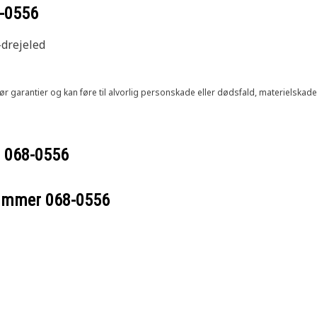
-0556
-drejeled
ør garantier og kan føre til alvorlig personskade eller dødsfald, materielskad
r
068-0556
nummer
068-0556