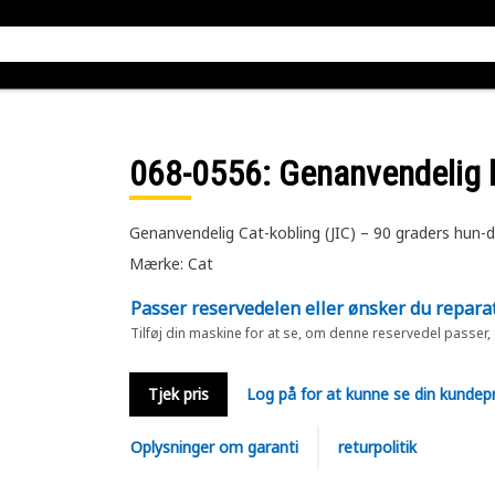
068-0556
: Genanvendelig 
Genanvendelig Cat-kobling (JIC) – 90 graders hun-d
Mærke: Cat
Passer reservedelen eller ønsker du repara
Tilføj din maskine for at se, om denne reservedel passer,
Tjek pris
Log på for at kunne se din kundepr
Oplysninger om garanti
returpolitik