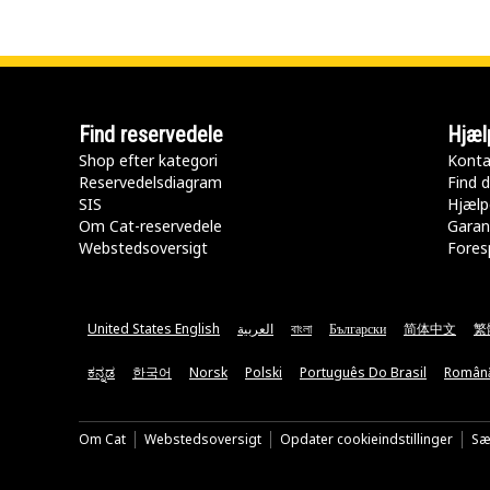
Find reservedele
Hjæl
Shop efter kategori
Konta
Reservedelsdiagram
Find d
SIS
Hjælp
Om Cat-reservedele
Garan
Webstedsoversigt
Fores
United States English
العربية
বাংলা
Български
简体中文
繁
ಕನ್ನಡ
한국어
Norsk
Polski
Português Do Brasil
Român
Om Cat
Webstedsoversigt
Opdater cookieindstillinger
Sæ