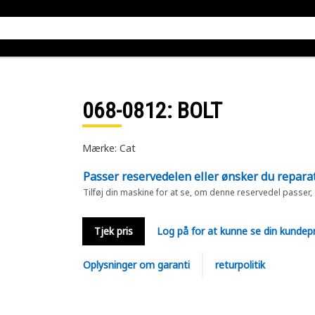
068-0812
: BOLT
Mærke: Cat
Passer reservedelen eller ønsker du repara
Tilføj din maskine for at se, om denne reservedel passer,
Tjek pris
Log på for at kunne se din kundepr
Oplysninger om garanti
returpolitik