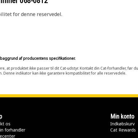
nummer
068-0812
litet for denne reservedel.
på baggrund af producentens specifikationer.
at produktet ikke passer til dit Cat-udstyr. Kontakt din Cat-forhandler, før du k
n. Denne indikator kan ikke garantere kompatibilitet for alle reservedele.
p
Min konto
kt os
Indkøbskurv
in forhandler
Cat Rewards
ecenter