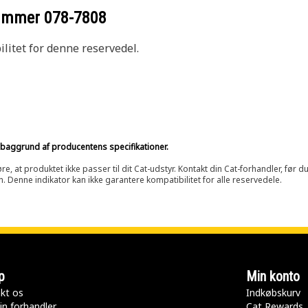
nummer
078-7808
litet for denne reservedel.
på baggrund af producentens specifikationer.
at produktet ikke passer til dit Cat-udstyr. Kontakt din Cat-forhandler, før du k
n. Denne indikator kan ikke garantere kompatibilitet for alle reservedele.
p
Min konto
kt os
Indkøbskurv
in forhandler
Cat Rewards