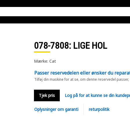
078-7808
: LIGE HOL
Mærke: Cat
Passer reservedelen eller ønsker du repara
Tilføj din maskine for at se, om denne reservedel passer,
Tjek pris
Log på for at kunne se din kundepr
Oplysninger om garanti
returpolitik