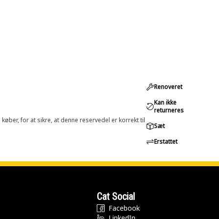
Renoveret
Kan ikke
returneres
øber, for at sikre, at denne reservedel er korrekt til
Sæt
Erstattet
Cat Social
Facebook
LinkedIn