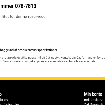
nummer
078-7813
litet for denne reservedel.
på baggrund af producentens specifikationer.
at produktet ikke passer til dit Cat-udstyr. Kontakt din Cat-forhandler, før du k
n. Denne indikator kan ikke garantere kompatibilitet for alle reservedele.
p
Min konto
kt os
Indkøbskurv
in forhandler
Cat Rewards