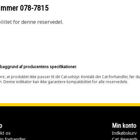
nummer
078-7815
litet for denne reservedel.
på baggrund af producentens specifikationer.
at produktet ikke passer til dit Cat-udstyr. Kontakt din Cat-forhandler, før du k
n. Denne indikator kan ikke garantere kompatibilitet for alle reservedele.
p
Min konto
kt os
Indkøbskurv
in forhandler
Cat Rewards