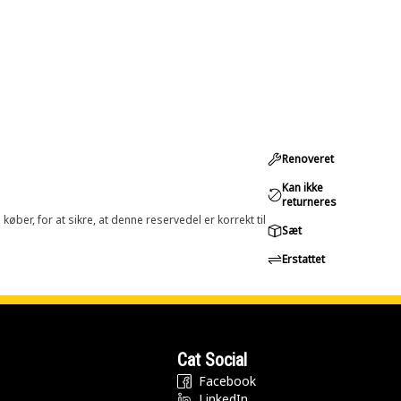
Renoveret
Kan ikke
returneres
øber, for at sikre, at denne reservedel er korrekt til
Sæt
Erstattet
Cat Social
Facebook
LinkedIn