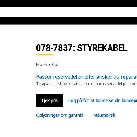
078-7837
: STYREKABEL
Mærke: Cat
Passer reservedelen eller ønsker du repara
Tilføj din maskine for at se, om denne reservedel passer,
Tjek pris
Log på for at kunne se din kundepr
Oplysninger om garanti
returpolitik