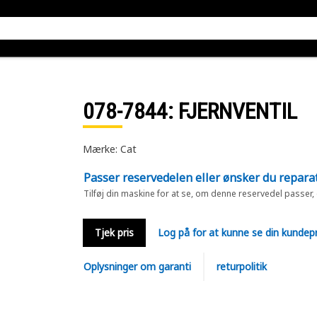
078-7844
: FJERNVENTIL
Mærke: Cat
Passer reservedelen eller ønsker du repara
Tilføj din maskine for at se, om denne reservedel passer,
Tjek pris
Log på for at kunne se din kundepr
Oplysninger om garanti
returpolitik