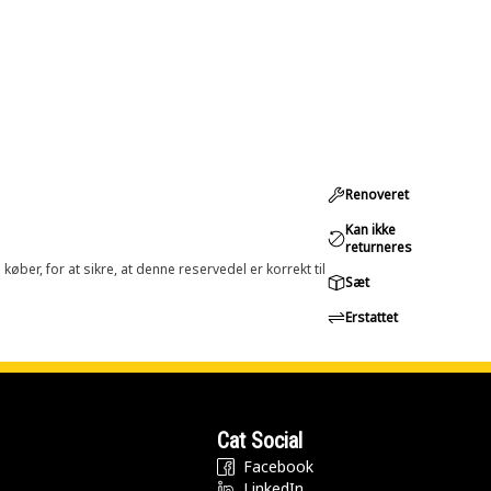
Renoveret
Kan ikke
returneres
øber, for at sikre, at denne reservedel er korrekt til
Sæt
Erstattet
Cat Social
Facebook
LinkedIn