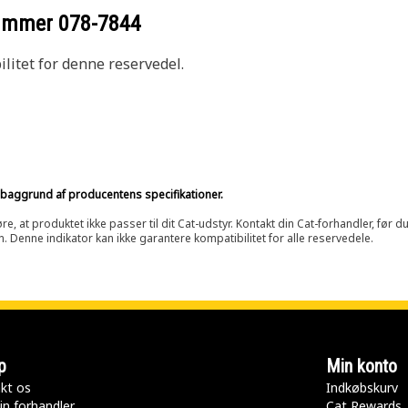
nummer
078-7844
litet for denne reservedel.
på baggrund af producentens specifikationer.
at produktet ikke passer til dit Cat-udstyr. Kontakt din Cat-forhandler, før du k
n. Denne indikator kan ikke garantere kompatibilitet for alle reservedele.
p
Min konto
kt os
Indkøbskurv
in forhandler
Cat Rewards