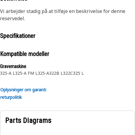
Vi arbejder stadig på at tilføje en beskrivelse for denne
reservedel.
Specifikationer
Kompatible modeller
Gravemaskine
325-A L
325-A FM L
325-A
322B L
322C
325 L
Oplysninger om garanti
returpolitik
Parts Diagrams