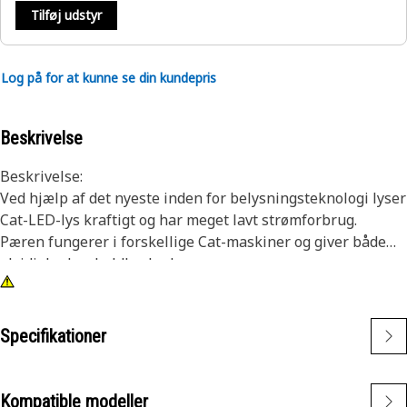
Tilføj udstyr
Log på for at kunne se din kundepris
Beskrivelse
Beskrivelse:
Ved hjælp af det nyeste inden for belysningsteknologi lyser
Cat-LED-lys kraftigt og har meget lavt strømforbrug.
Pæren fungerer i forskellige Cat-maskiner og giver både
alsidighed og holdbarhed.
Egenskaber:
• Ravgul LED-pære
• 24 V
Specifikationer
• Glidebase
• T5.5 grundstørrelse
• Bipolær
Kompatible modeller