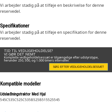
Vi arbejder stadig på at tilføje en beskrivelse for denne
reservedel.
Specifikationer
Vi arbejder stadig på at tilføje en specifikation for denne
reservedel.
TID TIL VEDLIGEHOLDELSE?
VI GØR DET NEMT
Komplette vedligeholdelsessæt er tilgængelige efter udstyrstype,
herunder 250, 500, og 1.000 timers intervaller.
SØG EFTER VEDLIGEHOLDELSESSÆT
Kompatible modeller
UdslæBningstraktor Med Hjul
545C
535C
525C
535B
525B
515
525
545