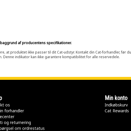
på baggrund af producentens specifikationer.
at produktet ikke passer til dit Cat-udstyr. Kontakt din Cat-forhandler, før du k
n. Denne indikator kan ikke garantere kompatibilitet for alle reservedele.
p
Min konto
kt os
Indkøbskurv
in forhandler
Cat Rewards
ecenter
ti og returnering
pørgsel om ordrestatus