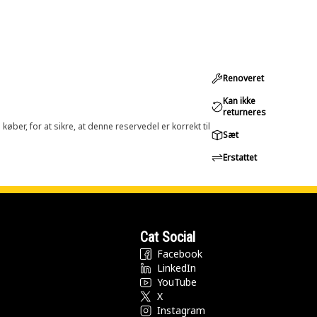
Renoveret
Kan ikke
returneres
øber, for at sikre, at denne reservedel er korrekt til
Sæt
Erstattet
Cat Social
Facebook
LinkedIn
YouTube
X
Instagram