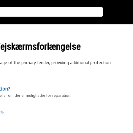
Vejskærmsforlængelse
e of the primary fender, providing additional protection
tion?
 eller om der er muligheder for reparation.
is