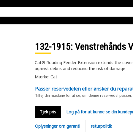
132-1915
: Venstrehånds 
Cat® Roading Fender Extension extends the coverag
against debris and reducing the risk of damage
Mærke: Cat
Passer reservedelen eller ønsker du repara
Tilføj din maskine for at se, om denne reservedel passer,
Tjek pris
Log på for at kunne se din kundepr
Oplysninger om garanti
returpolitik