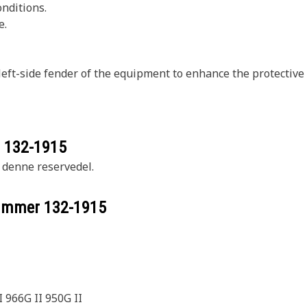
onditions.
e.
ft-side fender of the equipment to enhance the protective 
r
132-1915
r denne reservedel.
nummer
132-1915
 966G II 950G II