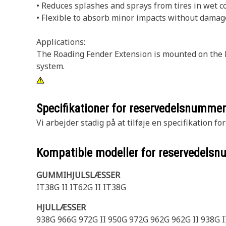
• Reduces splashes and sprays from tires in wet c
• Flexible to absorb minor impacts without damag
Applications:
The Roading Fender Extension is mounted on the le
system.
Specifikationer for reservedelsnumme
Vi arbejder stadig på at tilføje en specifikation fo
Kompatible modeller for reservedels
GUMMIHJULSLÆSSER
IT38G II IT62G II IT38G
HJULLÆSSER
938G 966G 972G II 950G 972G 962G 962G II 938G II